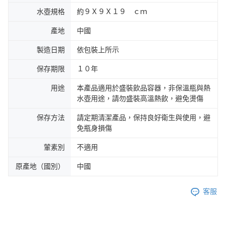
水壺規格
約９Ｘ９Ｘ１９ ｃｍ
產地
中國
製造日期
依包裝上所示
保存期限
１０年
用途
本產品適用於盛裝飲品容器，非保溫瓶與熱
水壺用途，請勿盛裝高溫熱飲，避免燙傷
保存方法
請定期清潔產品，保持良好衛生與使用，避
免瓶身損傷
葷素別
不適用
原產地（國別）
中國
客服