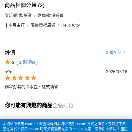
商品相關分類 (2)
文玩/圖書/影音
肖像/動漫週邊
❚本月主打
限量授權周邊
Hello Kitty
評價
查看全部
5
(
1
則評價
)
a**e
2026/07/16
非常好看的冷水壺、樣式新穎。
你可能有興趣的商品
全站排行
本網站中使用 cookie，欲查詢有關本網站使用 cookie 方式之詳情，及若您不希
熱門標籤
望在電腦上使用 cookie 時應如何變更電腦的 cookie 設定，請參閱本網站「
隱私