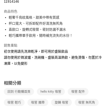
11914146
運送方式
商品特色
輕奢千鳥紋風格，甜美中帶有質感
全家取貨付款
杯口寬大、可拆卸配件好清洗無死角
免運費
直飲口、旋轉式吸管，密封防漏不漏水
常溫-付款後全家取貨
輕巧攜帶單手飲用，隨時補充流失的水份！
免運費
銷售重點
初次使用請先洗滌乾淨，即可用於盛裝飲品
請勿使用於微波爐、洗碗機、盛裝高溫熱飲，避免燙傷，勿置於冷
凍庫，以免變形
相關分類
回到 行動購首頁
hello kitty 吸管
吸管 配件
吸管 輕巧
吸管 攜帶
旋轉 吸管
吸管 無死角