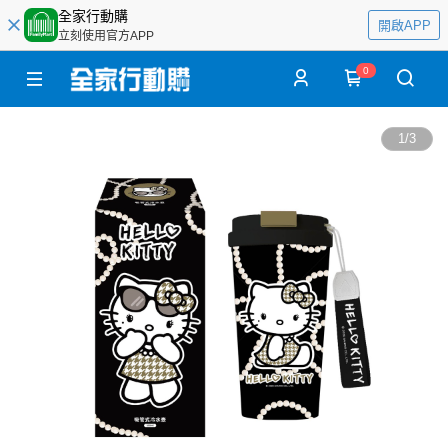
全家行動購
開啟APP
立刻使用官方APP
0
1
/
3