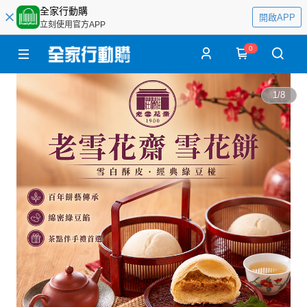
全家行動購
開啟APP
立刻使用官方APP
0
1
/
8