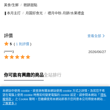
美食/生鮮
糕餅甜點
❚本月主打
月圓好食光
禮月中秋-月餅/水果禮盒
評價
查看全部
5
(
1
則評價
)
i******3
2026/06/27
你可能有興趣的商品
全站排行
本網站中使用 cookie，欲查詢有關本網站使用 cookie 方式之詳情，及若您不希
熱門標籤
望在電腦上使用 cookie 時應如何變更電腦的 cookie 設定，請參閱本網站「
隱私
權條款
」之 Cookie 聲明。您繼續使用本網站即表示您同意本公司得按本網站使
用條款之 Cookie 聲明使用 cookie。
了解更多 >