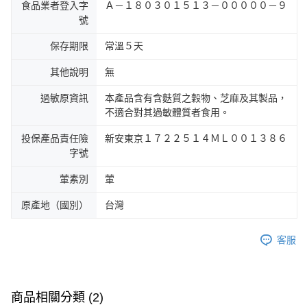
食品業者登入字
Ａ－１８０３０１５１３－０００００－９
號
保存期限
常溫５天
其他說明
無
過敏原資訊
本產品含有含麩質之穀物、芝麻及其製品，
不適合對其過敏體質者食用。
投保產品責任險
新安東京１７２２５１４ＭＬ００１３８６
字號
葷素別
葷
原產地（國別）
台灣
客服
商品相關分類 (2)