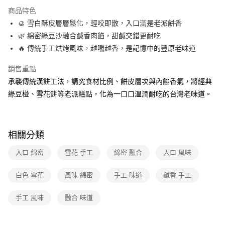
本島宅配-活動商品
商品特色
免運費
🥮 雪白酥皮層層鬆化，輕咬即散，入口滿是老派餅香
🌿 綿密綠豆沙融合鹹香肉餡，甜鹹交錯更耐吃
🔥 傳統手工烘烤風味，越嚼越香，是記憶中的豐原老味道
銷售重點
承襲傳統漢餅工法，講究食材比例、餅皮層次與內餡香氣，將經典
綠豆椪、雪花餅等老派糕點，化為一口口溫潤耐吃的台灣老味道。
相關分類
入口 綿密
雪花 手工
綿密 融合
入口 風味
白色 雪花
風味 綿密
手工 味道
鹹香 手工
手工 風味
融合 味道