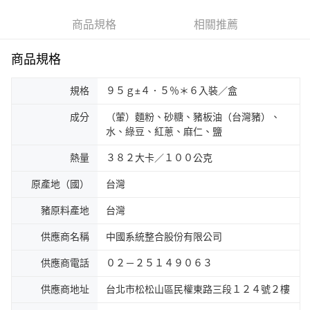
商品規格
相關推薦
商品規格
規格
９５ｇ±４．５％＊６入裝／盒
成分
（葷）麵粉、砂糖、豬板油（台灣豬）、
水、綠豆、紅蔥、麻仁、鹽
熱量
３８２大卡／１００公克
原產地（國）
台灣
豬原料產地
台灣
供應商名稱
中國系統整合股份有限公司
供應商電話
０２－２５１４９０６３
供應商地址
台北市松松山區民權東路三段１２４號２樓