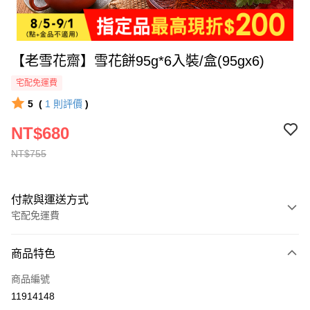
【老雪花齋】雪花餅95g*6入裝/盒(95gx6)
宅配免運費
5
(
1
則評價
)
NT$680
NT$755
付款與運送方式
宅配免運費
付款方式
商品特色
全家線上支付
商品編號
運送方式
11914148