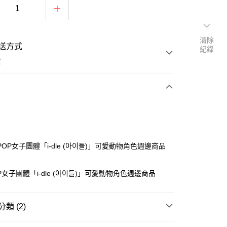
清除
送方式
紀錄
費
支付
付款
POP女子團體「i-dle (아이들)」可愛動物角色週邊商品
P女子團體「i-dle (아이들)」可愛動物角色週邊商品
付款
類 (2)
後全家取貨
/影音
演藝娛樂週邊