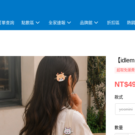
訂單查詢
點數區
全家速報
品牌館
折扣區
熱
【idle
超取免運費
NT$4
款式
yeonini
數量