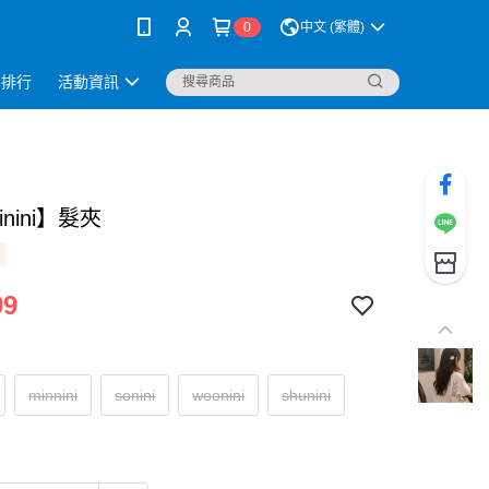
0
中文 (繁體)
銷排行
活動資訊
minini】髮夾
99
minnini
sonini
woonini
shunini