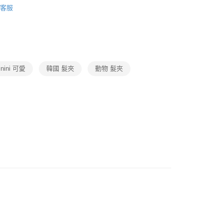
客服
題
演唱會｜週邊商品
韓流館
i-dle周邊
inini 可愛
韓國 髮夾
動物 髮夾