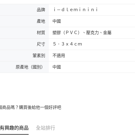
品牌
ｉ－ｄｌｅｍｉｎｉｎｉ
產地
中國
材質
塑膠（ＰＶＣ）、壓克力、金屬
尺寸
５．３ｘ４ｃｍ
葷素別
不適用
原產地（國別）
中國
個商品嗎？購買後給他一個好評吧
有興趣的商品
全站排行