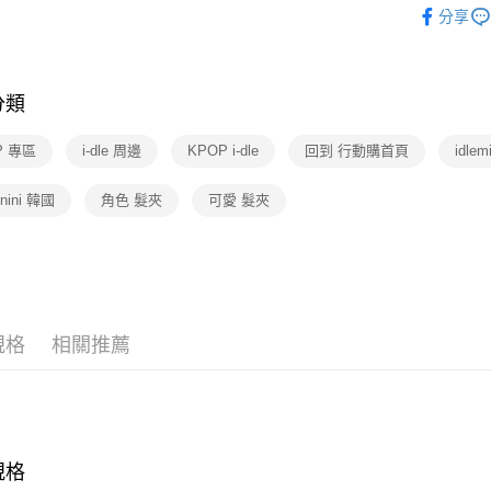
分享
❚熱門話
分類
P 專區
i-dle 周邊
KPOP i-dle
回到 行動購首頁
idlem
inini 韓國
角色 髮夾
可愛 髮夾
規格
相關推薦
規格