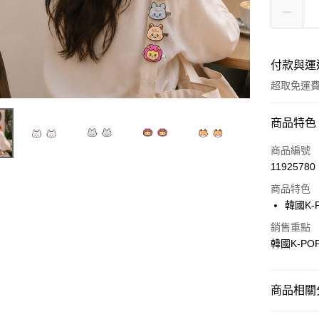
付款與運
超取免運
付款方式
商品特色
全家線上
商品編號
11925780
超商取貨
商品特色
韓國K-
運送方式
銷售重點
韓國K-PO
全家取貨
免運費
商品相關分
常溫-付款
免運費
文玩/圖書