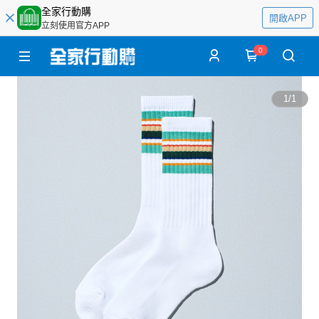
全家行動購
開啟APP
立刻使用官方APP
0
1
/
1