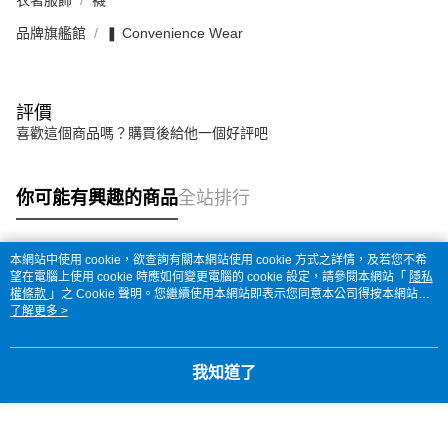
衣著服飾
襪
品牌旗艦館
❚ Convenience Wear
評價
喜歡這個商品嗎？購買後給他一個好評吧
你可能有興趣的商品
全站排行
本網站中使用 cookie，欲查詢有關本網站使用 cookie 方式之詳情，及若您不希
熱門標籤
望在電腦上使用 cookie 時應如何變更電腦的 cookie 設定，請參閱本網站「
隱私
權條款
」之 Cookie 聲明。您繼續使用本網站即表示您同意本公司得按本網站使
用條款之 Cookie 聲明使用 cookie。
了解更多 >
我知道了