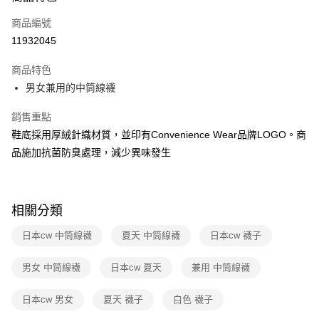
運送方式
商品編號
全家取貨付款
11932045
免運費
商品特色
常溫-付款後全家取貨
男女兼用的中筒線襪
免運費
銷售重點
鞋底採用厚絨針織材質，並印有Convenience Wear品牌LOGO。商
品施加抗菌防臭處理，減少異味發生
相關分類
日本cw 中筒線襪
夏天 中筒線襪
日本cw 襪子
男女 中筒線襪
日本cw 夏天
兼用 中筒線襪
日本cw 男女
夏天 襪子
白色 襪子