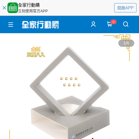
全家行動購
開啟APP
立刻使用官方APP
0
1
/
6