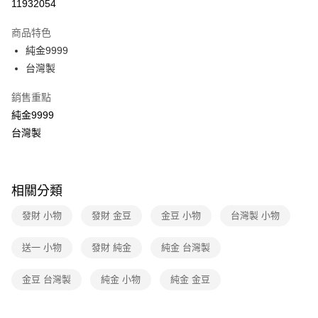
運送方式
11932054
本島宅配-活動商品
商品特色
免運費
純金9999
台灣製
離島宅配-常溫商品
免運費
銷售重點
純金9999
台灣製
相關分類
發財 小物
發財 金豆
金豆 小物
台灣製 小物
送一 小物
發財 純金
純金 台灣製
金豆 台灣製
純金 小物
純金 金豆