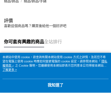
精品/飾品
精品/飾品/手錶
評價
喜歡這個商品嗎？購買後給他一個好評吧
你可能有興趣的商品
全站排行
本網站中使用 cookie，欲查詢有關本網站使用 cookie 方式之詳情，及若您不希
熱門標籤
望在電腦上使用 cookie 時應如何變更電腦的 cookie 設定，請參閱本網站「
隱私
權條款
」之 Cookie 聲明。您繼續使用本網站即表示您同意本公司得按本網站使
用條款之 Cookie 聲明使用 cookie。
了解更多 >
我知道了