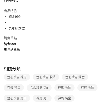
運送方式
11932057
本島宅配-活動商品
商品特色
免運費
純金999
離島宅配-常溫商品
馬年紀念款
免運費
銷售重點
純金999
馬年紀念款
相關分類
金心珍意 神馬
金心珍意 收納
金心珍意 純金
有錢 神馬
金心珍意 克±
神馬 收納
有錢 收納
金心珍意 馬年
神馬 克±
神馬 純金