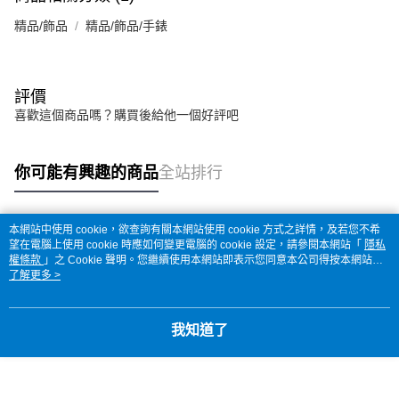
精品/飾品
精品/飾品/手錶
評價
喜歡這個商品嗎？購買後給他一個好評吧
你可能有興趣的商品
全站排行
本網站中使用 cookie，欲查詢有關本網站使用 cookie 方式之詳情，及若您不希
熱門標籤
望在電腦上使用 cookie 時應如何變更電腦的 cookie 設定，請參閱本網站「
隱私
權條款
」之 Cookie 聲明。您繼續使用本網站即表示您同意本公司得按本網站使
用條款之 Cookie 聲明使用 cookie。
了解更多 >
我知道了