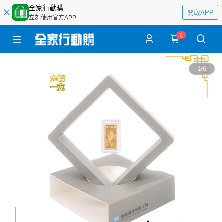
全家行動購
開啟APP
立刻使用官方APP
0
1
/
6