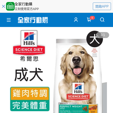
全家行動購
開啟APP
立刻使用官方APP
0
1
/
1