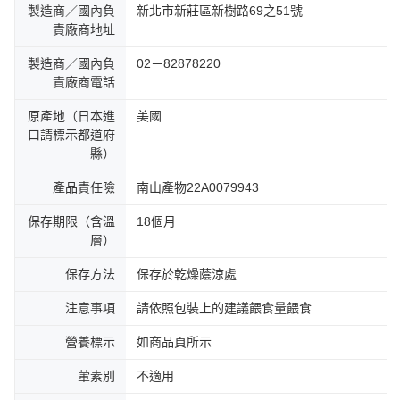
製造商／國內負
新北市新莊區新樹路69之51號
責廠商地址
製造商／國內負
02－82878220
責廠商電話
原產地（日本進
美國
口請標示都道府
縣）
產品責任險
南山產物22A0079943
保存期限（含溫
18個月
層）
保存方法
保存於乾燥蔭涼處
注意事項
請依照包裝上的建議餵食量餵食
營養標示
如商品頁所示
葷素別
不適用