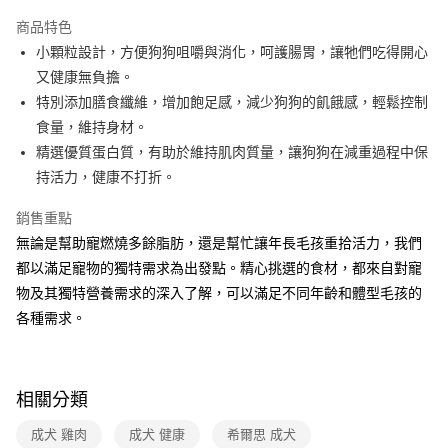
本島宅配-活動商品
商品特色
免運費
小顆粒設計，方便狗狗咀嚼與消化，呵護腸胃，讓牠們吃得開心
又健康無負擔。
離島宅配-常溫商品
特別添加膳食纖維，增加飽足感，減少狗狗的飢餓感，輕鬆控制
免運費
食量，維持身材。
精選優質蛋白質，有助於維持肌肉質量，讓狗狗在減重過程中保
持活力，健康不打折。
銷售重點
無論是幫助寵燃燒多餘脂肪，還是幫忙讓年長毛孩重拾活力，我們
都以滿足寵物的獨特需求為出發點。精心挑選的食材，都來自對寵
物及其獨特營養需求的深入了解，可以滿足不同年齡和體型毛孩的
各種需求。
相關分類
成犬 雞肉
成犬 健康
希爾思 成犬