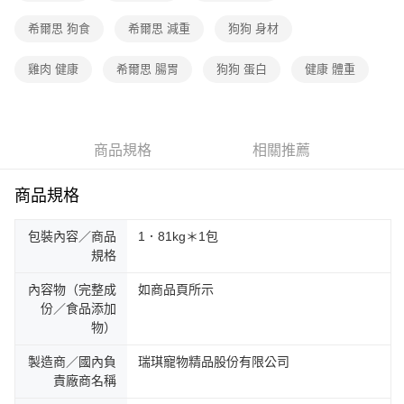
希爾思 狗食
希爾思 減重
狗狗 身材
雞肉 健康
希爾思 腸胃
狗狗 蛋白
健康 體重
商品規格
相關推薦
商品規格
包裝內容／商品
1．81kg＊1包
規格
內容物（完整成
如商品頁所示
份／食品添加
物）
製造商／國內負
瑞琪寵物精品股份有限公司
責廠商名稱