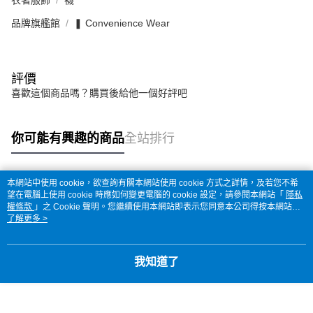
衣著服飾
襪
品牌旗艦館
❚ Convenience Wear
評價
喜歡這個商品嗎？購買後給他一個好評吧
你可能有興趣的商品
全站排行
本網站中使用 cookie，欲查詢有關本網站使用 cookie 方式之詳情，及若您不希
熱門標籤
望在電腦上使用 cookie 時應如何變更電腦的 cookie 設定，請參閱本網站「
隱私
權條款
」之 Cookie 聲明。您繼續使用本網站即表示您同意本公司得按本網站使
用條款之 Cookie 聲明使用 cookie。
了解更多 >
我知道了