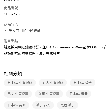
運送方式
商品編號
全家取貨付款
11932423
免運費
商品特色
常溫-付款後全家取貨
男女兼用的中筒線襪
免運費
銷售重點
鞋底採用厚絨針織材質，並印有Convenience Wear品牌LOGO。商
品施加抗菌防臭處理，減少異味發生
相關分類
日本cw 中筒線襪
春天 中筒線襪
日本cw 襪子
男女 中筒線襪
兼用 中筒線襪
日本cw 春天
日本cw 男女
襪子 春天
黑色 襪子