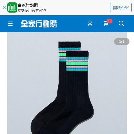
全家行動購
開啟APP
立刻使用官方APP
0
1
/
1