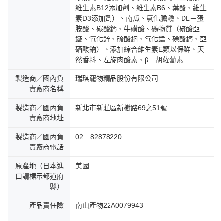
維生素B12添加劑、維生素B6、葉酸、維生
素D3添加劑）、南瓜、氯化膽鹼、DL－蛋
胺酸、碳酸鈣、牛磺酸、礦物質（硫酸亞
鐵、氧化鋅、硫酸銅、氧化錳、碘酸鈣、亞
硒酸鈉）、添加綜合維生素E類以保鮮、天
然香料、左旋肉酸素、β－胡蘿蔔素
製造商／國內負
瑞琪寵物精品股份有限公司
責廠商名稱
製造商／國內負
新北市新莊區新樹路69之51號
責廠商地址
製造商／國內負
02－82878220
責廠商電話
原產地（日本進
美國
口請標示都道府
縣）
產品責任險
南山產物22A0079943