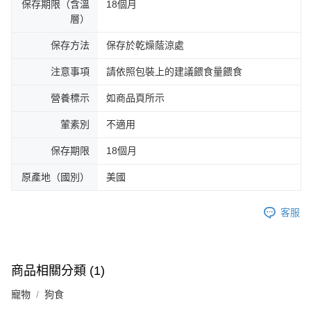
保存期限（含溫
18個月
層）
保存方法
保存於乾燥蔭涼處
注意事項
請依照包裝上的建議餵食量餵食
營養標示
如商品頁所示
葷素別
不適用
保存期限
18個月
原產地（國別）
美國
客服
商品相關分類 (1)
寵物
狗食