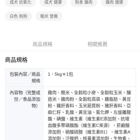
成犬 抗氧化
成犬 健康
狗食 雞肉
雞肉 健康
白色 狗狗
糙米 營養
商品規格
相關推薦
商品規格
包裝內容／商品
1．5kg＊1包
規格
內容物（完整成
雞肉、糙米、全穀粒小麥、全穀粒玉米、釀
份／食品添加
造米、雞肉粉、全穀粒高粱、雞脂肪、黃豆
物）
粉、雞肝香料、玉米筋質粉、豬肝香料、亞
麻仁籽、乳酸、黃豆油、氯化鉀、左旋離胺
酸、碘鹽、維生素（維生素E添加劑、抗壞
血酸多聚磷酸酯（維生素C來源）、菸鹼酸
添加劑、硝酸硫胺（維生素B1）、維生素A
添加劑、泛酸鈣、核黃素添加劑、生物素、