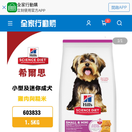
全家行動購
開啟APP
立刻使用官方APP
0
1
/
1