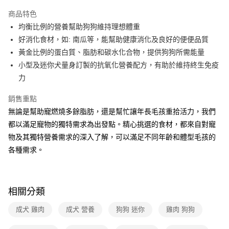
本島宅配-活動商品
商品特色
免運費
均衡比例的營養幫助狗狗維持理想體重
好消化食材，如: 南瓜等，能幫助健康消化及良好的便便品質
離島宅配-常溫商品
黃金比例的蛋白質、脂肪和碳水化合物，提供狗狗所需能量
免運費
小型及迷你犬量身訂製的抗氧化營養配方，有助於維持終生免疫
力
銷售重點
無論是幫助寵燃燒多餘脂肪，還是幫忙讓年長毛孩重拾活力，我們
都以滿足寵物的獨特需求為出發點。精心挑選的食材，都來自對寵
物及其獨特營養需求的深入了解，可以滿足不同年齡和體型毛孩的
各種需求。
相關分類
成犬 雞肉
成犬 營養
狗狗 迷你
雞肉 狗狗