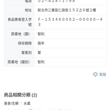
電話
０２－８２８７１７９８
地址
新北市三重區仁政街１５２之６號２樓
食品業者登入字
Ｆ－１５３４６０００２－０００００－４
號
３
原產地（國）
智利
保存期限
兩年
葷素別
葷
原產地（國別）
智利
客服
商品相關分類 (2)
美食/生鮮
水產