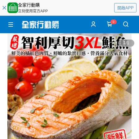
全家行動購
開啟APP
立刻使用官方APP
0
1
/
1