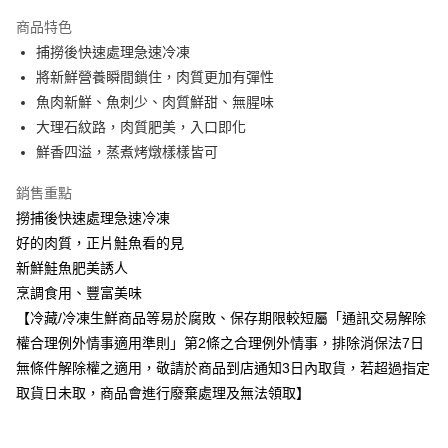
運送方式
商品特色
捕撈後快速處理急速冷凍
冷凍-全家取貨付款
將新鮮營養瞬間鎖住，肉質更加有彈性
每筆NT$100，滿NT$390(含以上)免運費
魚肉新鮮、魚刺少、肉質鮮甜、無腥味
冷凍-付款後全家取貨
大理石紋路，肉質肥美，入口即化
每筆NT$100，滿NT$390(含以上)免運費
鮮香四溢，蒸煮烤燉樣樣皆可
銷售重點
撈捕後快速處理急速冷凍
好的肉質，正片鮭魚看的見
新鮮鮭魚肥美誘人
烹調食用、豐富美味
【冷藏/冷凍生鮮商品等易於腐敗、保存期限較短屬「通訊交易解除
權合理例外情事適用準則」第2條之合理例外情事，排除消保法7日
無條件解除權之適用，敬請於商品到店通知3日內取貨，若超過指定
取貨日未取，商品會進行廢棄處理及無法領取】