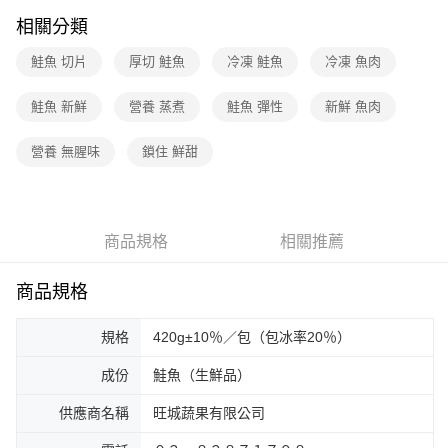
相關分類
鮭魚 切片
厚切 鮭魚
冷凍 鮭魚
冷凍 魚肉
鮭魚 新鮮
營養 蒸煮
鮭魚 彈性
新鮮 魚肉
營養 無腥味
鎖住 鮮甜
商品規格
相關推薦
商品規格
規格
420g±10％／包（包冰率20％）
成份
鮭魚（生鮮品）
供應商名稱
旺城蔬果有限公司