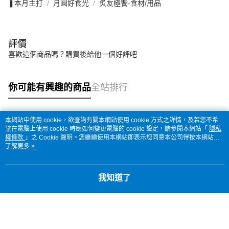
❚本月主打
月圓好食光
炙友極饗-食材/用品
評價
喜歡這個商品嗎？購買後給他一個好評吧
你可能有興趣的商品
全站排行
本網站中使用 cookie，欲查詢有關本網站使用 cookie 方式之詳情，及若您不希
熱門標籤
望在電腦上使用 cookie 時應如何變更電腦的 cookie 設定，請參閱本網站「
隱私
權條款
」之 Cookie 聲明。您繼續使用本網站即表示您同意本公司得按本網站使
用條款之 Cookie 聲明使用 cookie。
了解更多 >
我知道了