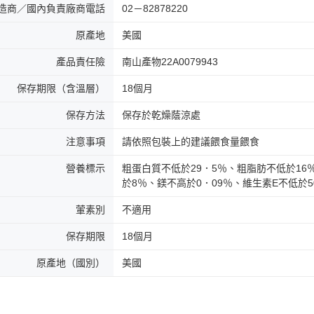
造商／國內負責廠商電話
02－82878220
原產地
美國
產品責任險
南山產物22A0079943
保存期限（含溫層）
18個月
保存方法
保存於乾燥蔭涼處
注意事項
請依照包裝上的建議餵食量餵食
營養標示
粗蛋白質不低於29．5％、粗脂肪不低於16
於8％、鎂不高於0．09％、維生素E不低於50
葷素別
不適用
保存期限
18個月
原產地（國別）
美國