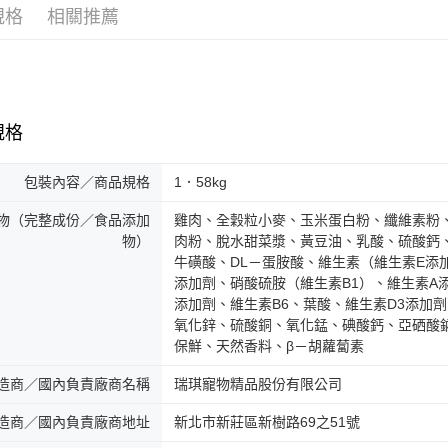
規格
相關推薦
規格
包裝內容／商品規格
1．58kg
物（完整成份／食品添加
雞肉、全穀粒小麥、玉米蛋白粉、纖維素粉
物）
肉粉、脫水甜菜漿、黃豆油、乳酸、硫酸鈣
牛磺酸、DL－蛋胺酸、維生素（維生素E添
添加劑、硝酸硫胺（維生素B1）、維生素A
添加劑、維生素B6、葉酸、維生素D3添加
氧化鋅、硫酸銅、氧化錳、碘酸鈣、亞硒酸
保鮮、天然香料、β－胡蘿蔔素
造商／國內負責廠商名稱
瑞琪寵物精品股份有限公司
造商／國內負責廠商地址
新北市新莊區新樹路69之51號