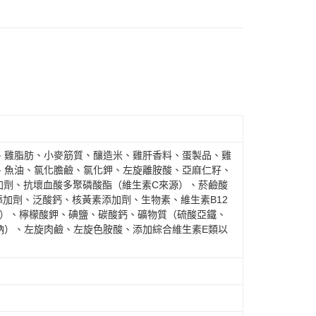
、雞脂肪、小麥筋質、釀造米、雞肝香料、蛋製品、雞
、魚油、氯化膽鹼、氯化鉀、左旋離胺酸、亞麻仁籽、
加劑、抗壞血酸多聚磷酸酯（維生素C來源）、菸鹼酸
添加劑、泛酸鈣、核黃素添加劑、生物素、維生素B12
劑）、檸檬酸鉀、碘鹽、碳酸鈣、礦物質（硫酸亞鐵、
鈉）、左旋肉鹼、左旋色胺酸、添加綜合維生素E類以