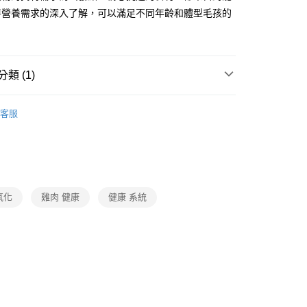
特營養需求的深入了解，可以滿足不同年齡和體型毛孩的
。
類 (1)
食
客服
氧化
雞肉 健康
健康 系統