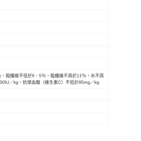
％、粗纖維不低於6．5％、粗纖維不高於11％、水不高
0IU／kg、抗壞血酸（維生素C）不低於85mg／kg