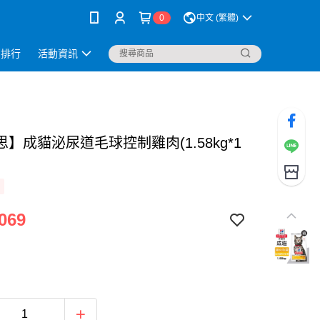
0
中文 (繁體)
銷排行
活動資訊
】成貓泌尿道毛球控制雞肉(1.58kg*1
069