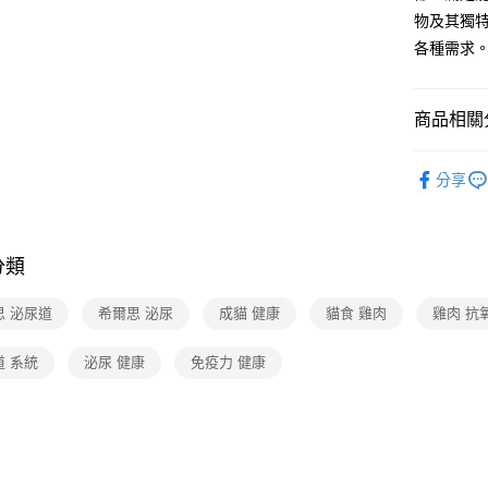
物及其獨
各種需求
商品相關分
寵物
貓
分享
分類
思 泌尿道
希爾思 泌尿
成貓 健康
貓食 雞肉
雞肉 抗
道 系統
泌尿 健康
免疫力 健康