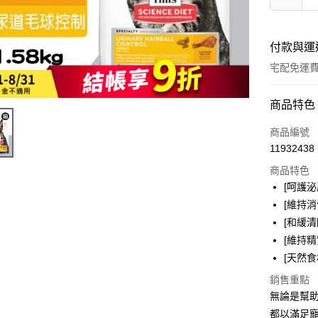
付款與運
宅配免運
付款方式
商品特色
全家線上
商品編號
11932438
商品特色
運送方式
[呵護
本島宅配-
[維持
免運費
[和緩
[維持
離島宅配-
[天然
免運費
銷售重點
無論是幫
都以滿足