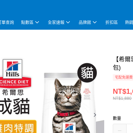
訂單查詢
點數區
全家速報
品牌館
折扣區
熱
【希爾思
包)
宅配免運費
NT$1,
NT$1,880
數量