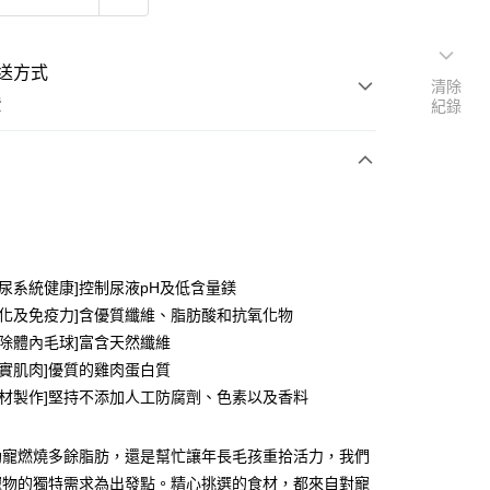
送方式
清除
費
紀錄
支付
泌尿系統健康]控制尿液pH及低含量鎂
活動商品
消化及免疫力]含優質纖維、脂肪酸和抗氧化物
清除體內毛球]富含天然纖維
精實肌肉]優質的雞肉蛋白質
常溫商品
食材製作]堅持不添加人工防腐劑、色素以及香料
助寵燃燒多餘脂肪，還是幫忙讓年長毛孩重拾活力，我們
寵物的獨特需求為出發點。精心挑選的食材，都來自對寵