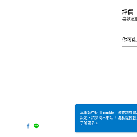
評價
喜歡這
你可能
本網站中使用 cookie，欲查詢有關
設定，請參閱本網站「
隱私權條款
使用 cookie。
了解更多 >