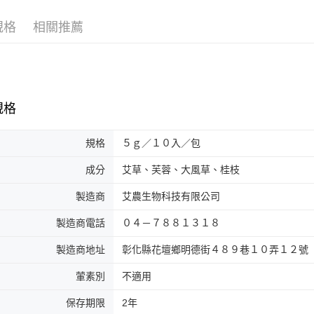
規格
相關推薦
規格
規格
５ｇ／１０入／包
成分
艾草、芙蓉、大風草、桂枝
製造商
艾農生物科技有限公司
製造商電話
０４－７８８１３１８
製造商地址
彰化縣花壇鄉明德街４８９巷１０弄１２號
葷素別
不適用
保存期限
2年