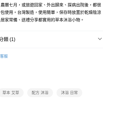
、農曆七月，或旅遊回家、外出歸來、探病出院後，都很
一包使用。台灣製造，使用簡單，保存時放置於乾燥陰涼
是居家常備、送禮分享都實用的草本沐浴小物。
類 (1)
個人清潔
客服
草本 艾草
配方 沐浴
沐浴 日常