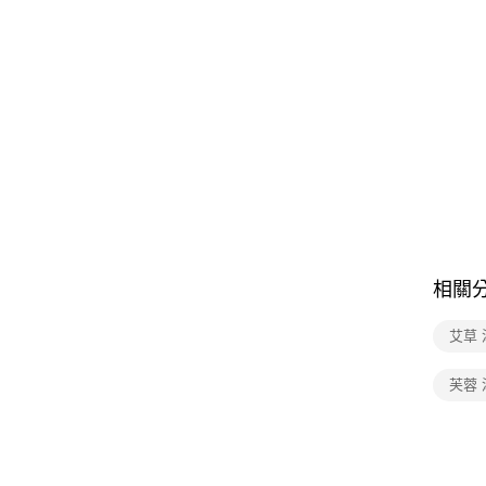
相關
艾草 
芙蓉 