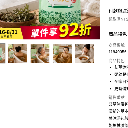
付款與運
超取滿NT$
付款方式
商品特色
全家線上
商品編號
11940056
超商取貨
商品特色
艾草沐
運送方式
嬰幼兒
全家日
全家取貨
更有儀
每筆NT$4
銷售重點
常溫-付款
艾草沐浴
每筆NT$4
清新的草
將沐浴包
能擦拭臉