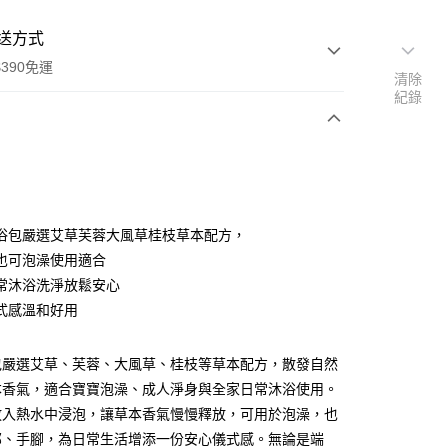
送方式
390免運
清除
紀錄
支付
付款
浴包嚴選艾草芙蓉大風草桂枝草本配方，
也可泡澡使用適合
常沐浴洗淨放鬆安心
付款
式感溫和好用
0，滿NT$390(含以上)免運費
後全家取貨
包嚴選艾草、芙蓉、大風草、桂枝等草本配方，散發自然
0，滿NT$390(含以上)免運費
本香氣，適合寶寶泡澡、成人淨身與全家日常沐浴使用。
放入熱水中浸泡，讓草本香氣慢慢釋放，可用於泡澡，也
部、手腳，為日常生活增添一份安心儀式感。無論是端