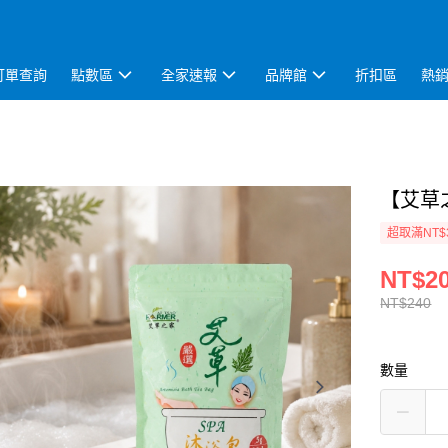
訂單查詢
點數區
全家速報
品牌館
折扣區
熱
【艾草之
超取滿NT$
NT$2
NT$240
數量