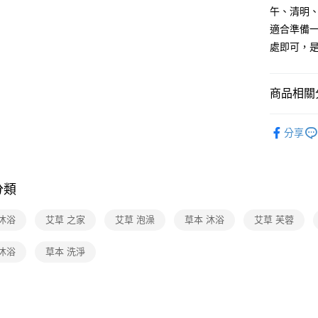
午、清明
適合準備
處即可，
商品相關分
日用/紙品
分享
分類
沐浴
艾草 之家
艾草 泡澡
草本 沐浴
艾草 芙蓉
沐浴
草本 洗淨