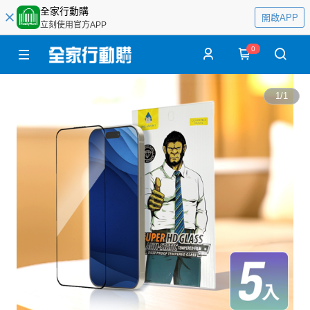
全家行動購
開啟APP
立刻使用官方APP
0
1
/
1