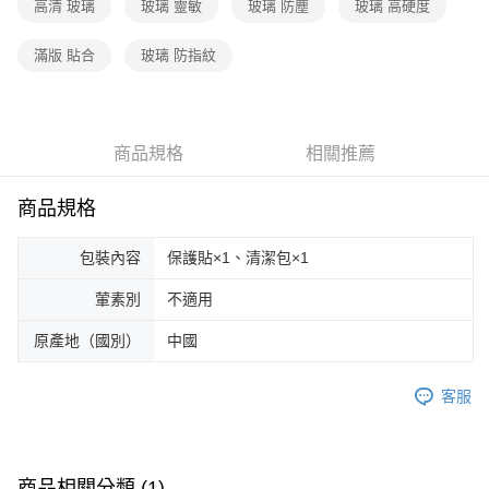
高清 玻璃
玻璃 靈敏
玻璃 防塵
玻璃 高硬度
滿版 貼合
玻璃 防指紋
商品規格
相關推薦
商品規格
包裝內容
保護貼×1、清潔包×1
葷素別
不適用
原產地（國別）
中國
客服
商品相關分類 (1)