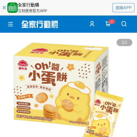
全家行動購
開啟APP
立刻使用官方APP
0
1
/
1