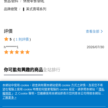
食品/飲料
休閒零食/餅乾
品牌總覽
❚ 美式賣場系列
評價
查看全部
5
(
1
則評價
)
h*********1
2026/07/30
你可能有興趣的商品
全站排行
本網站中使用 cookie，欲查詢有關本網站使用 cookie 方式之詳情，及若您不希
熱門標籤
望在電腦上使用 cookie 時應如何變更電腦的 cookie 設定，請參閱本網站「
隱私
權條款
」之 Cookie 聲明。您繼續使用本網站即表示您同意本公司得按本網站使
用條款之 Cookie 聲明使用 cookie。
了解更多 >