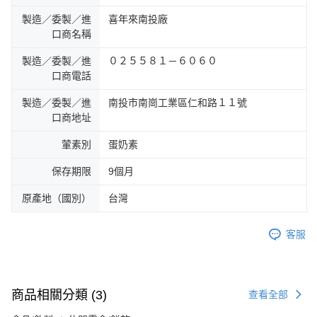
製造／委製／進
喜年來南投廠
口商名稱
製造／委製／進
０２５５８１－６０６０
口商電話
製造／委製／進
南投市南崗工業區仁和路１１號
口商地址
葷素別
蛋奶素
保存期限
9個月
原產地（國別）
台灣
客服
商品相關分類 (3)
查看全部