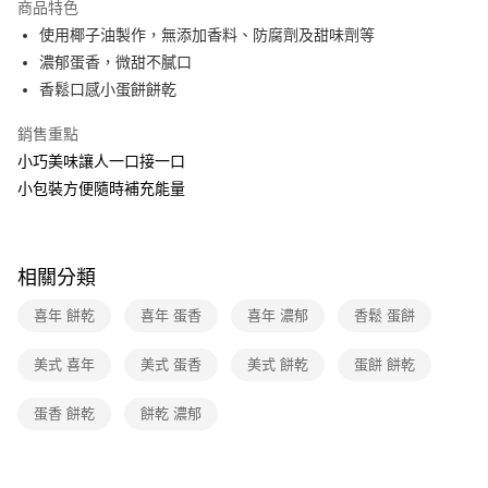
運送方式
商品特色
使用椰子油製作，無添加香料、防腐劑及甜味劑等
全家取貨付款
濃郁蛋香，微甜不膩口
每筆NT$40，滿NT$390(含以上)免運費
香鬆口感小蛋餅餅乾
常溫-付款後全家取貨
銷售重點
每筆NT$40，滿NT$390(含以上)免運費
小巧美味讓人一口接一口
小包裝方便隨時補充能量
相關分類
喜年 餅乾
喜年 蛋香
喜年 濃郁
香鬆 蛋餅
美式 喜年
美式 蛋香
美式 餅乾
蛋餅 餅乾
蛋香 餅乾
餅乾 濃郁