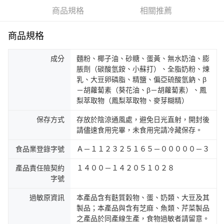
商品規格
相關推薦
商品規格
成分
麵粉、椰子油、砂糖、蛋黃、無水奶油、膨
脹劑（碳酸氫銨、小蘇打）、全脂奶粉、煉
乳、大豆卵磷脂、精鹽、偏亞硫酸氫鈉、β
－胡蘿蔔素（葵花油、β－胡蘿蔔素）、鳳
梨萃取物（鳳梨萃取物、麥芽糊精）
保存方式
存放於陰涼通風處，避免日光直射，開封後
請儘速食用完畢，未食用完請冷藏保存。
食品業登錄字號
Ａ－１１２３２５１６５－０００００－３
產品責任險契約
１４００－１４２０５１０２８
字號
過敏原資訊
本產品含有麩質穀物、蛋、奶類、大豆及其
製品；本產品與含有芝麻、魚類、芹菜製品
之產品於同產線生產，食物過敏者請留意。