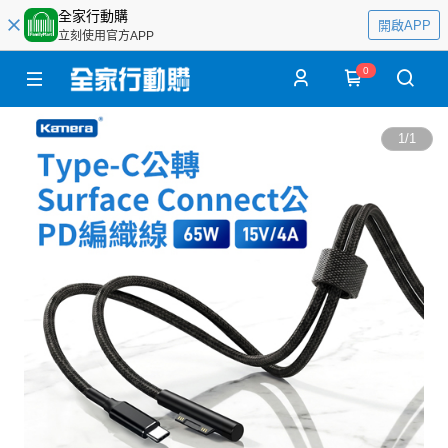
全家行動購
開啟APP
立刻使用官方APP
0
1
/
1