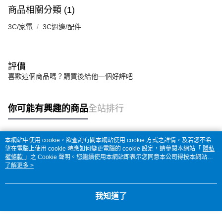
商品相關分類 (1)
3C/家電
3C週邊/配件
評價
喜歡這個商品嗎？購買後給他一個好評吧
你可能有興趣的商品
全站排行
本網站中使用 cookie，欲查詢有關本網站使用 cookie 方式之詳情，及若您不希
熱門標籤
望在電腦上使用 cookie 時應如何變更電腦的 cookie 設定，請參閱本網站「
隱私
權條款
」之 Cookie 聲明。您繼續使用本網站即表示您同意本公司得按本網站使
用條款之 Cookie 聲明使用 cookie。
了解更多 >
我知道了