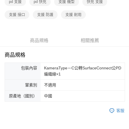
pd 支援
pd 快充
支援 機型
快充 支援
支援 接口
支援 防護
支援 耐用
商品規格
相關推薦
商品規格
包裝內容
KameraType－C公轉SurfaceConnect公PD
編織線×1
葷素別
不適用
原產地（國別）
中國
客服