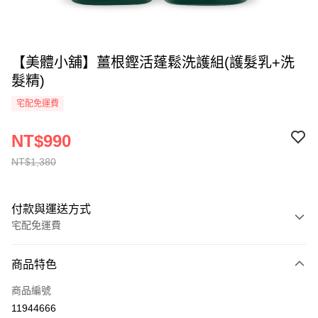
【美體小舖】薑根鏗活蓬鬆洗護組(護髮乳+洗
髮精)
宅配免運費
NT$990
NT$1,380
付款與運送方式
宅配免運費
付款方式
商品特色
全家線上支付
商品編號
運送方式
11944666