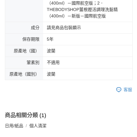
（400ml）－國際航空版；2．
THEBODYSHOP薑根鏗活調理洗髮精
（400ml）－新版－國際航空版
成分
請見商品包裝顯示
保存期限
5年
原產地（國）
波蘭
葷素別
不適用
原產地（國別）
波蘭
客服
商品相關分類 (1)
日用/紙品
個人清潔