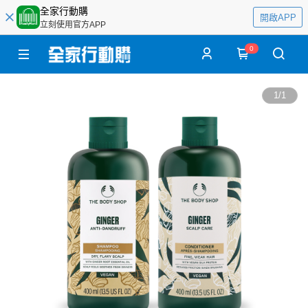
全家行動購
開啟APP
立刻使用官方APP
0
1
/
1