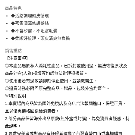
本島宅配-活動商品
商品特色
免運費
◆活絡調理頭皮循環
◆密集潤澤修護髮絲
離島宅配-常溫商品
◆不含矽靈，不阻塞毛囊
免運費
◆柔順好梳理、頭皮清爽無負擔
銷售重點
【注意事項】
◎本產品屬於私人消耗性產品，已拆封或使用過、無法恢復原狀及
商品外盒(人為)損壞等均恕無法辦理退換貨。
◎使用後若有過敏請即刻停止使用，並請教醫生。
◎退貨時務必附回原完整商品、贈品、包裝外盒均齊全。
※特別說明：
1.本賣場內商品皆為國外免稅店及商店合法報關進口，保證正貨，
且以優惠價格回饋給消費者。
2.部分商品保留海外出品原貌(無外盒或封膜)，為免消費者疑惑，特
此說明。
3.要求完美者或對商品有疑慮者建議至台灣直營門市或專櫃購買。