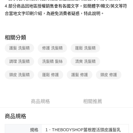
4.部分商品因地區授權銷售會有各國文字，如簡體字/韓文/英文等符
合當地文字印刷介紹，為避免消費者疑惑，特此說明。
相關分類
護髮 洗髮精
修護 洗髮精
蓬鬆 洗髮精
調理 洗髮精
洗髮精 髮絲
清爽 洗髮精
頭皮 洗髮精
蓬鬆 修護
護髮 修護
頭皮 修護
商品規格
相關推薦
商品規格
規格
1．THEBODYSHOP薑根鏗活頭皮護髮乳