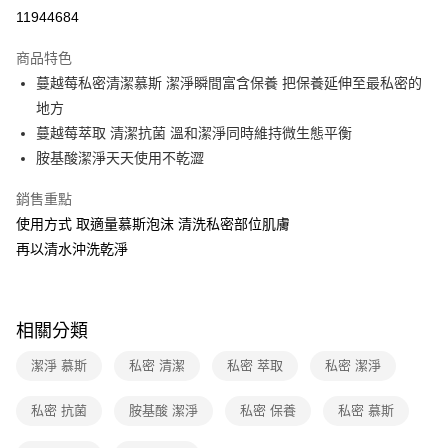
運送方式
11944684
本島宅配-活動商品
商品特色
免運費
蔓越莓私密清潔慕斯 潔淨瞬間富含保養 把保養延伸至最私密的
地方
離島宅配-常溫商品
蔓越莓萃取 清潔抗菌 溫和潔淨同時維持微生態平衡
免運費
胺基酸潔淨天天使用不乾澀
銷售重點
使用方式 取適量慕斯泡沫 清洗私密部位肌膚
再以清水沖洗乾淨
相關分類
潔淨 慕斯
私密 清潔
私密 萃取
私密 潔淨
私密 抗菌
胺基酸 潔淨
私密 保養
私密 慕斯