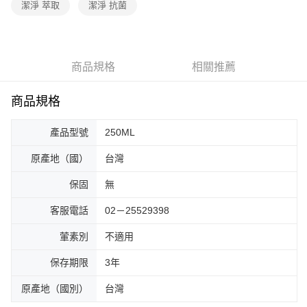
潔淨 萃取
潔淨 抗菌
商品規格
相關推薦
商品規格
產品型號
250ML
原產地（國）
台灣
保固
無
客服電話
02－25529398
葷素別
不適用
保存期限
3年
原產地（國別）
台灣