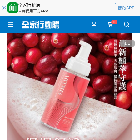
全家行動購
開啟APP
立刻使用官方APP
0
1
/
1