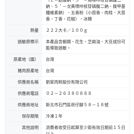
（Ｌ－麩酸鈉、５＇－鳥嘌呤核苷磷酸二
鈉、５＇－次黃嘌呤核苷磷酸二鈉、羧甲基
纖維素鈉）、五香粉（小茴香、肉桂、大茴
香、丁香、花椒）、冰糖
熱量
２２２大卡／１００ｇ
過敏原標示
本產品含蝦類、花生、芝麻油、大豆成份可
能導致過敏。
原產地（國）
台灣
豬肉原產地
台灣
供應商名稱
劉家肉粽股份有限公司
供應商電話
０２－２６３８０８８８
供應商地址
新北市石門區崁仔腳５８－１８號
保存期限
冷凍１年
其他說明
消費者收受日起算至少距有效日期前１５日
以上