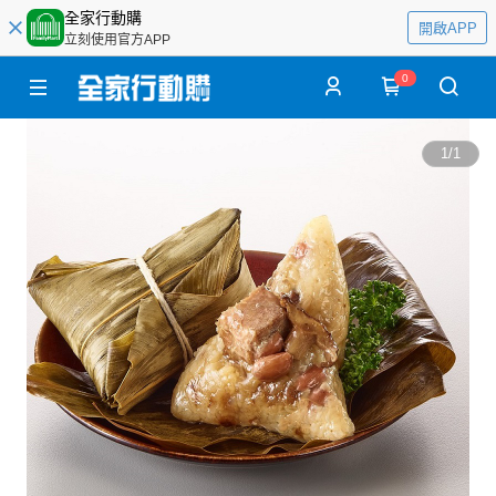
全家行動購
開啟APP
立刻使用官方APP
0
1
/
1