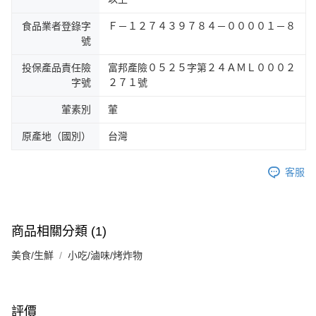
食品業者登錄字
Ｆ－１２７４３９７８４－００００１－８
號
投保產品責任險
富邦產險０５２５字第２４ＡＭＬ０００２
字號
２７１號
葷素別
葷
原產地（國別）
台灣
客服
商品相關分類 (1)
美食/生鮮
小吃/滷味/烤炸物
評價