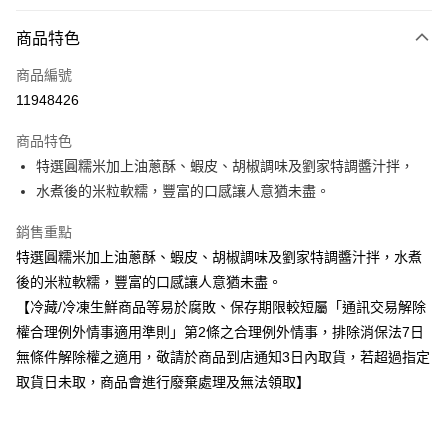
付款方式
商品特色
全家線上支付
商品編號
運送方式
11948426
冷凍-全家取貨付款
商品特色
免運費
特選圓糯米加上油蔥酥、蝦皮、胡椒調味及劉家特調醬汁拌，
水煮後的米粒軟糯，豐富的口感讓人意猶未盡。
冷凍-付款後全家取貨
免運費
銷售重點
特選圓糯米加上油蔥酥、蝦皮、胡椒調味及劉家特調醬汁拌，水煮
後的米粒軟糯，豐富的口感讓人意猶未盡。
【冷藏/冷凍生鮮商品等易於腐敗、保存期限較短屬「通訊交易解除
權合理例外情事適用準則」第2條之合理例外情事，排除消保法7日
無條件解除權之適用，敬請於商品到店通知3日內取貨，若超過指定
取貨日未取，商品會進行廢棄處理及無法領取】