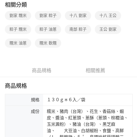
相關分類
劉家 糯米
劉家 粽子
十八 劉家
十八 王公
粽子 糯米
粽子 油蔥
南部 粽子
王公 劉家
糯米 油蔥
糯米 軟糯
商品規格
相關推薦
商品規格
規格
１３０ｇ＊６入／袋
成份
糯米、豬肉（台灣）、花生、香菇絲、蝦
皮、醬油、紅蔥頭、蔥酥（蔥頭、棕櫚油、
玉米澱粉）、豬油（台灣）、黑芝麻
油、 大豆油、白胡椒粉、食鹽、高鮮