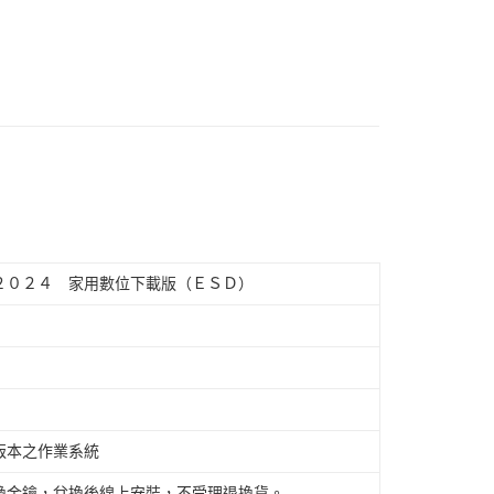
２０２４ 家用數位下載版（ＥＳＤ）
版本之作業系統
換金鑰，兌換後線上安裝，不受理退換貨。