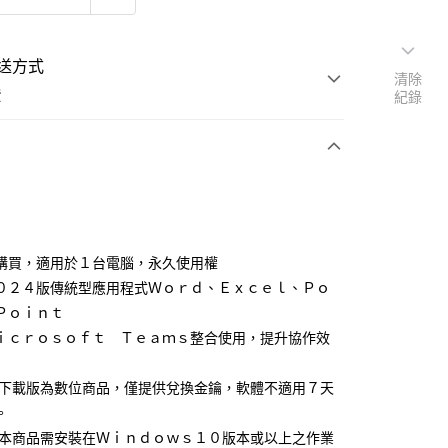
送方式
清除
費
紀錄
支付
購買，適用於１台電腦，永久使用權
活動商品
０２４版傳統型應用程式Ｗｏｒｄ、Ｅｘｃｅｌ、Ｐｏ
Ｐｏｉｎｔ
ｉｃｒｏｓｏｆｔ Ｔｅａｍｓ整合使用，提升協作效
常溫商品
:下載版為數位商品，僅提供兌換金鑰，軟體不適用７天
。
:本商品需安裝在Ｗｉｎｄｏｗｓ１０版本或以上之作業