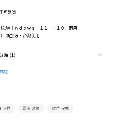
:不可退貨
系統:Ｗｉｎｄｏｗｓ １１ ／１０ 適用
）:新加玻、台灣使用
類 (1)
3C週邊/配件
客服
ft 下載
電腦 數位
數位 程式