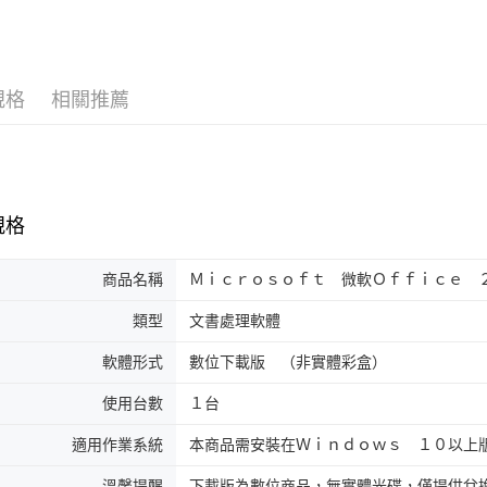
規格
相關推薦
規格
商品名稱
Ｍｉｃｒｏｓｏｆｔ 微軟Ｏｆｆｉｃｅ 
類型
文書處理軟體
軟體形式
數位下載版 （非實體彩盒）
使用台數
１台
適用作業系統
本商品需安裝在Ｗｉｎｄｏｗｓ １０以上
溫馨提醒
下載版為數位商品，無實體光碟，僅提供兌