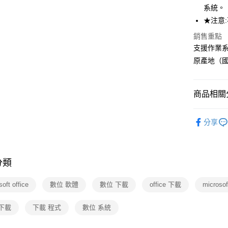
系統。
★注意
銷售重點
支援作業
原產地（國
商品相關分
3C/家電
分享
分類
oft office
數位 軟體
數位 下載
office 下載
microso
下載
下載 程式
數位 系統