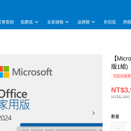
訂單查詢
點數區
全家速報
品牌館
折扣區
熱
【Micr
版1組)
宅配免運費
NT$3,
NT$5,390
數量