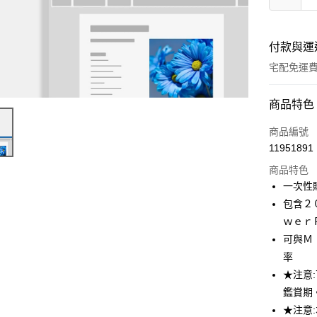
付款與運
宅配免運
付款方式
商品特色
全家線上
商品編號
11951891
商品特色
運送方式
一次性
本島宅配-
包含２
免運費
ｗｅｒ
可與Ｍ
離島宅配-
率
免運費
★注意
鑑賞期
★注意