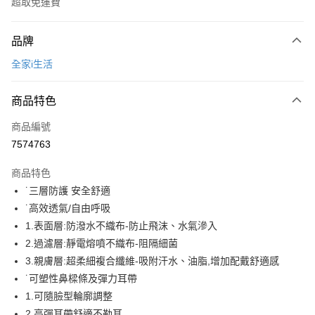
超取免運費
付款方式
品牌
全家線上支付
全家i生活
運送方式
商品特色
全家取貨付款
免運費
商品編號
7574763
常溫-付款後全家取貨
免運費
商品特色
˙三層防護 安全舒適
˙高效透氣/自由呼吸
1.表面層:防潑水不織布-防止飛沫、水氣滲入
2.過濾層:靜電熔噴不織布-阻隔細菌
3.親膚層:超柔細複合纖維-吸附汗水、油脂,增加配戴舒適感
˙可塑性鼻樑條及彈力耳帶
1.可隨臉型輪廓調整
2.高彈耳帶舒適不勒耳