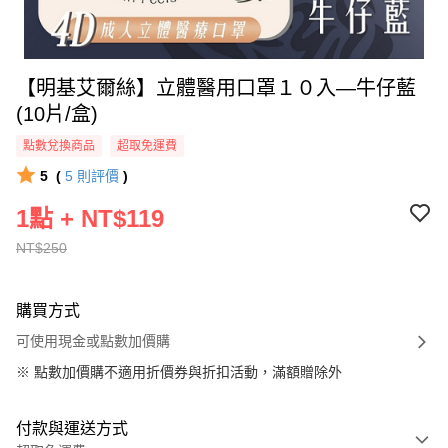
【明基艾爾絲】立體醫用口罩１０入—牛仔藍
(10片/盒)
點數兌換商品
超取免運費
5
(
5
則評價
)
1點 + NT$119
NT$250
購買方式
可使用現金或點數加價購
※
點數加價購不適用折價券與折扣活動，滿額贈除外
付款與運送方式