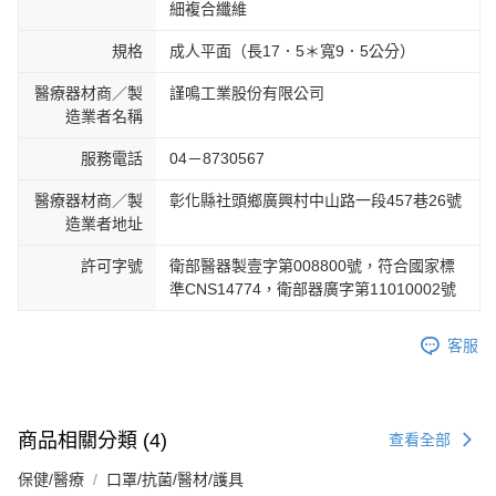
細複合纖維
規格
成人平面（長17．5＊寬9．5公分）
醫療器材商／製
謹鳴工業股份有限公司
造業者名稱
服務電話
04－8730567
醫療器材商／製
彰化縣社頭鄉廣興村中山路一段457巷26號
造業者地址
許可字號
衛部醫器製壹字第008800號，符合國家標
準CNS14774，衛部器廣字第11010002號
客服
商品相關分類 (4)
查看全部
保健/醫療
口罩/抗菌/醫材/護具