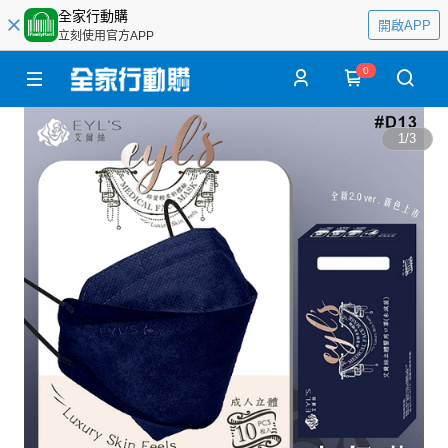
全家行動購
開啟APP
立刻使用官方APP
0
1
/
3