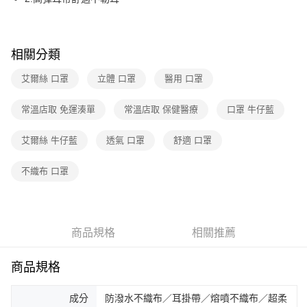
相關分類
艾爾絲 口罩
立體 口罩
醫用 口罩
常溫店取 免運湊單
常溫店取 保健醫療
口罩 牛仔藍
艾爾絲 牛仔藍
透氣 口罩
舒適 口罩
不織布 口罩
商品規格
相關推薦
商品規格
成分
防潑水不織布／耳掛帶／熔噴不織布／超柔