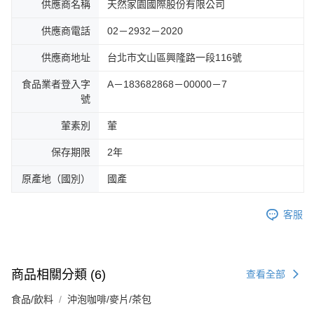
供應商名稱
天然家園國際股份有限公司
供應商電話
02－2932－2020
供應商地址
台北市文山區興隆路一段116號
食品業者登入字
A－183682868－00000－7
號
葷素別
葷
保存期限
2年
原產地（國別）
國產
客服
商品相關分類 (6)
查看全部
食品/飲料
沖泡咖啡/麥片/茶包