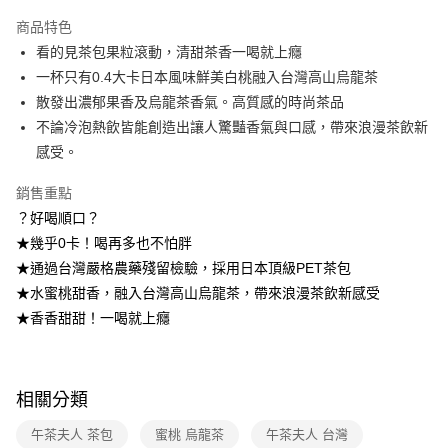
運送方式
商品特色
看的見茶包果粒滾動，清甜茶香一喝就上癮
全家取貨付款
一杯只有0.4大卡日本風味鮮美白桃融入台灣高山烏龍茶
每筆NT$40，滿NT$390(含以上)免運費
散發出濃郁果香及烏龍茶香氣。高質感的時尚茶品
常溫-付款後全家取貨
不論冷泡熱飲皆能創造出讓人驚豔香氣與口感，帶來浪漫茶飲新
每筆NT$40，滿NT$390(含以上)免運費
感受。
銷售重點
？好喝順口？
★幾乎0卡！喝再多也不怕胖
★通過台灣嚴格農藥殘留檢驗，採用日本頂級PET茶包
★水蜜桃甜香，融入台灣高山烏龍茶，帶來浪漫茶飲新感受
★香香甜甜！一喝就上癮
相關分類
午茶夫人 茶包
蜜桃 烏龍茶
午茶夫人 台灣