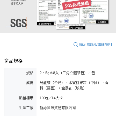
顯示電腦版詳細說明
商品規格
規格
2．5g＊8入（三角立體茶包）／包
成份
烏龍茶（台灣），水蜜桃果粒（中國），香
料（德國），金盞花（埃及）
熱量標示
100g／14大卡
生產工廠
新詠國際貿易有限公司