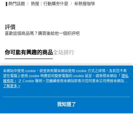
❚熱門話題
熱搜｜行動購夯什麼
㊙熱搜咖啡
評價
喜歡這個商品嗎？購買後給他一個好評吧
你可能有興趣的商品
全站排行
本網站中使用 cookie，欲查詢有關本網站使用 cookie 方式之詳情，及若您不希
熱門標籤
望在電腦上使用 cookie 時應如何變更電腦的 cookie 設定，請參閱本網站「
隱私
權條款
」之 Cookie 聲明。您繼續使用本網站即表示您同意本公司得按本網站使
用條款之 Cookie 聲明使用 cookie。
了解更多 >
我知道了