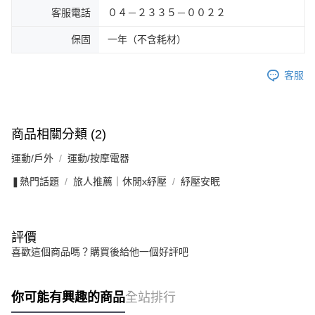
客服電話
０４－２３３５－００２２
保固
一年（不含耗材）
客服
商品相關分類 (2)
運動/戶外
運動/按摩電器
❚熱門話題
旅人推薦｜休閒x紓壓
紓壓安眠
評價
喜歡這個商品嗎？購買後給他一個好評吧
你可能有興趣的商品
全站排行