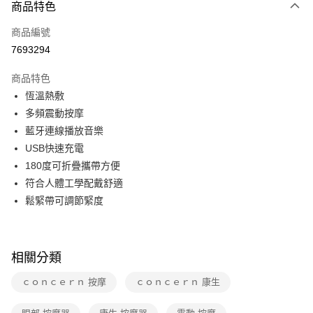
商品特色
本島宅配-活動商品
免運費
商品編號
7693294
離島宅配-常溫商品
免運費
商品特色
恆溫熱敷
多頻震動按摩
藍牙連線播放音樂
USB快速充電
180度可折疊攜帶方便
符合人體工學配戴舒適
鬆緊帶可調節緊度
相關分類
ｃｏｎｃｅｒｎ 按摩
ｃｏｎｃｅｒｎ 康生