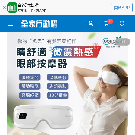
全家行動購
開啟APP
立刻使用官方APP
0
1
/
1