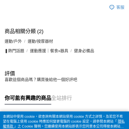
客服
商品相關分類 (2)
運動/戶外
運動/按摩器材
❚熱門話題
運動應援｜餐食x器具
健身必備品
評價
喜歡這個商品嗎？購買後給他一個好評吧
你可能有興趣的商品
全站排行
本網站中使用 cookie，欲查詢有關本網站使用 cookie 方式之詳情，及若您不希
熱門標籤
望在電腦上使用 cookie 時應如何變更電腦的 cookie 設定，請參閱本網站「
隱私
權條款
」之 Cookie 聲明。您繼續使用本網站即表示您同意本公司得按本網站使