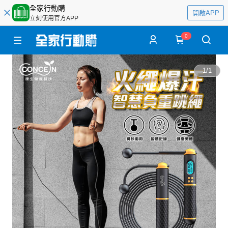
全家行動購
開啟APP
立刻使用官方APP
0
1
/
1