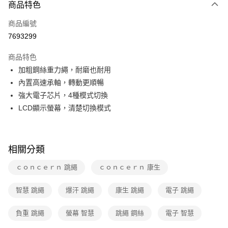
商品特色
本島宅配-活動商品
免運費
商品編號
7693299
離島宅配-常溫商品
免運費
商品特色
加粗鋼絲重力繩，耐磨也耐用
內置高速承軸，轉動更順暢
強大電子芯片，4種模式切換
LCD顯示螢幕，清楚切換模式
相關分類
ｃｏｎｃｅｒｎ 跳繩
ｃｏｎｃｅｒｎ 康生
智慧 跳繩
爆汗 跳繩
康生 跳繩
電子 跳繩
負重 跳繩
螢幕 智慧
跳繩 鋼絲
電子 智慧