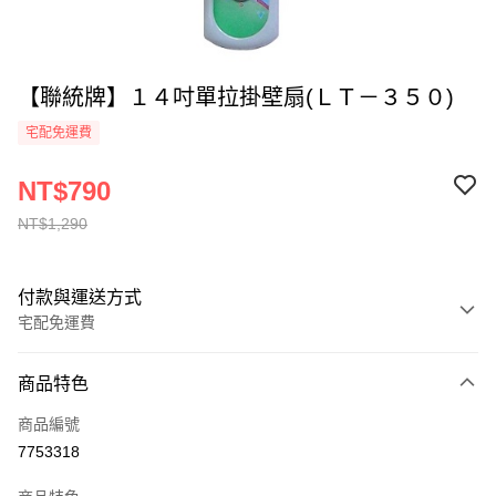
【聯統牌】１４吋單拉掛壁扇(ＬＴ－３５０)
宅配免運費
NT$790
NT$1,290
付款與運送方式
宅配免運費
付款方式
商品特色
全家線上支付
商品編號
運送方式
7753318
本島宅配-活動商品