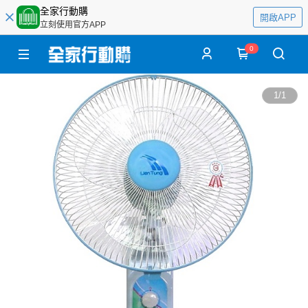
全家行動購
開啟APP
立刻使用官方APP
0
1
/
1