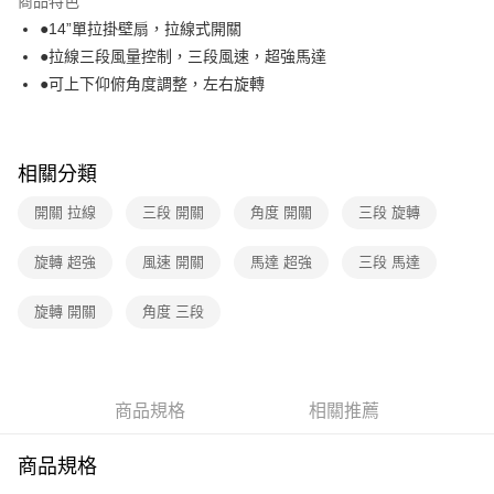
商品特色
免運費
●14”單拉掛壁扇，拉線式開關
●拉線三段風量控制，三段風速，超強馬達
離島宅配-常溫商品
●可上下仰俯角度調整，左右旋轉
免運費
相關分類
開關 拉線
三段 開關
角度 開關
三段 旋轉
旋轉 超強
風速 開關
馬達 超強
三段 馬達
旋轉 開關
角度 三段
商品規格
相關推薦
商品規格