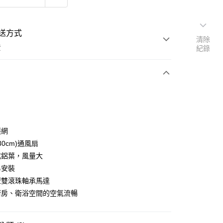
送方式
清除
費
紀錄
支付
護網
活動商品
(30cm)通風扇
式鋁葉，風量大
易安裝
常溫商品
型雙滾珠軸承馬達
廚房、衛浴空間的空氣流暢