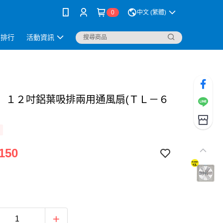
0
中文 (繁體)
銷排行
活動資訊
】１２吋鋁葉吸排兩用通風扇(ＴＬ－６
150