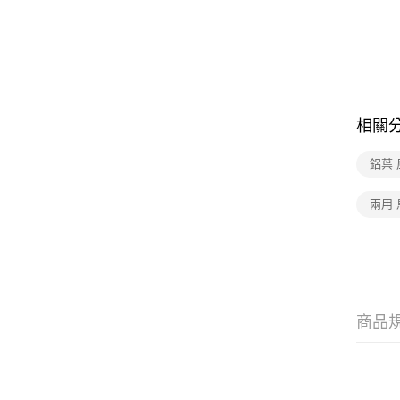
相關
鋁葉 
兩用 
商品