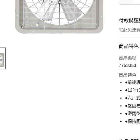
付款與運
宅配免運
付款方式
商品特色
全家線上
商品編號
7753353
商品特色
運送方式
●前後
本島宅配-
●12吋
免運費
●六片
●堅固
離島宅配-
●密閉
免運費
●保持