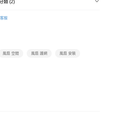
類 (2)
生活家電
客服
題
涼夏生活節
降溫家電
風扇 空間
風扇 護網
風扇 安裝