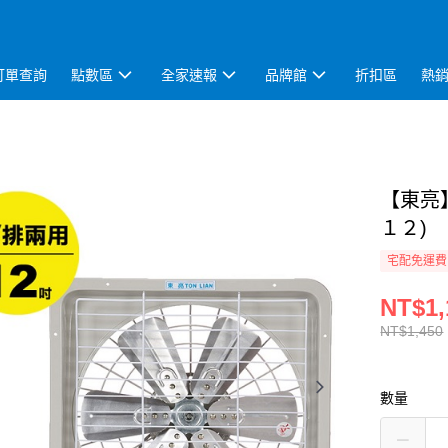
訂單查詢
點數區
全家速報
品牌館
折扣區
熱
【東亮
１２)
宅配免運費
NT$1,
NT$1,450
數量