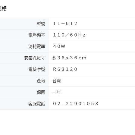
規格
型號
ＴＬ－６１２
電壓頻率
１１０／６０Ｈｚ
消耗電率
４０Ｗ
安裝孔尺寸
約３６ｘ３６ｃｍ
電檢字號
Ｒ６３１２０
產地
台灣
保固
一年
客服電話
０２－２２９０１０５８