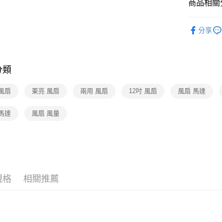
商品相關分
3C/家電
分享
❚熱門話
分類
風扇
東亮 風扇
兩用 風扇
12吋 風扇
風扇 馬達
馬達
風扇 風量
規格
相關推薦