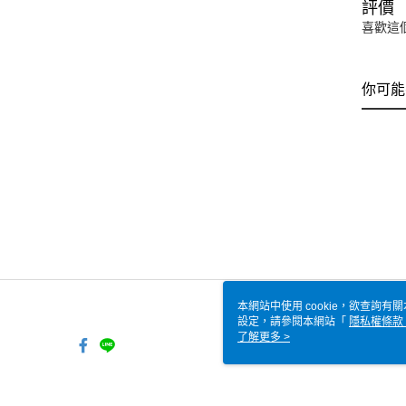
評價
喜歡這
你可能
本網站中使用 cookie，欲查詢有關
設定，請參閱本網站「
隱私權條款
使用 cookie。
了解更多 >