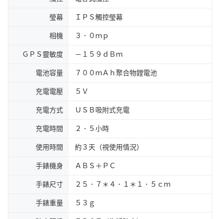
瑩幕
ＩＰＳ觸控瑩幕
相機
３．０ｍｐ
ＧＰＳ靈敏度
－１５９ｄＢｍ
電池容量
７００ｍＡｈ聚合物鋰電池
充電電壓
５Ｖ
充電方式
ＵＳＢ吸附式充電
充電時間
２．５小時
使用時間
約３天（視使用情況）
手錶機身
ＡＢＳ＋ＰＣ
手錶尺寸
２５．７＊４．１＊１．５ｃｍ
手錶重量
５３ｇ