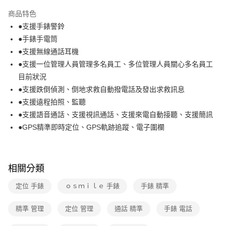
本島宅配-活動商品
商品特色
免運費
●支援手錶警鈴
●手錶手電筒
離島宅配-常溫商品
●支援無線通話耳機
免運費
●支援一位管理人員管理多名員工、多位管理人員關心多名員工
目前狀況
●支援跌倒偵測、倒地求救自動撥電話及發出求救訊息
●支援遠程拍照、監聽
●支援語音通話、支援視訊通話、支援來電自動接聽、支援簡訊
●GPS精準即時定位、GPS軌跡追蹤、電子圍欄
相關分類
定位 手錶
ｏｓｍｉｌｅ 手錶
手錶 精準
精準 管理
定位 管理
通話 精準
手錶 電話