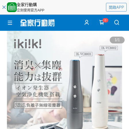
全家行動購
開啟APP
立刻使用官方APP
0
1
/
1