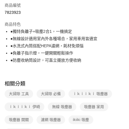
商品編號
運送方式
7823923
本島宅配-活動商品
商品特色
免運費
●獨特負離子+吸塵2合1，一機搞定
●無線設計適用室內外各種場合，家用車用皆適宜
離島宅配-常溫商品
●水洗式內筒搭配HEPA濾網，耗材免煩惱
免運費
●負離子指示燈，一鍵開關輕鬆操作
●防塵收納筒設計，可直立擺放方便收納
相關分類
大掃除 工具
大掃除 必備
ｉｋｉｉｋｉ 吸塵器
ｉｋｉｉｋｉ 伊崎
無線 吸塵器
吸塵器 家用
吸塵器 開關
濾網 吸塵器
ikiiki 吸塵