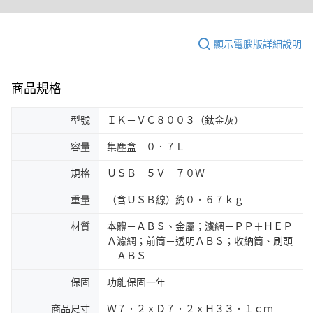
顯示電腦版詳細說明
商品規格
型號
ＩＫ－ＶＣ８００３（鈦金灰）
容量
集塵盒－０．７Ｌ
規格
ＵＳＢ ５Ｖ ７０Ｗ
重量
（含ＵＳＢ線）約０．６７ｋｇ
材質
本體－ＡＢＳ、金屬；濾網－ＰＰ＋ＨＥＰ
Ａ濾網；前筒－透明ＡＢＳ；收納筒、刷頭
－ＡＢＳ
保固
功能保固一年
商品尺寸
Ｗ７．２ｘＤ７．２ｘＨ３３．１ｃｍ