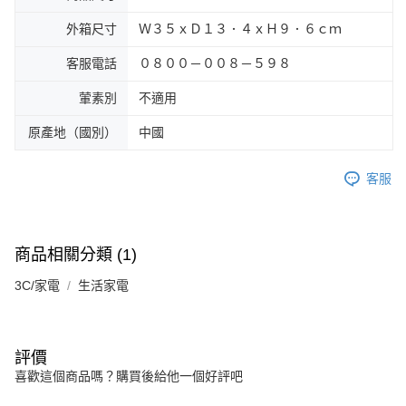
外箱尺寸
Ｗ３５ｘＤ１３．４ｘＨ９．６ｃｍ
客服電話
０８００－００８－５９８
葷素別
不適用
原產地（國別）
中國
客服
商品相關分類 (1)
3C/家電
生活家電
評價
喜歡這個商品嗎？購買後給他一個好評吧