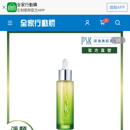
全家行動購
開啟APP
立刻使用官方APP
0
1
/
1