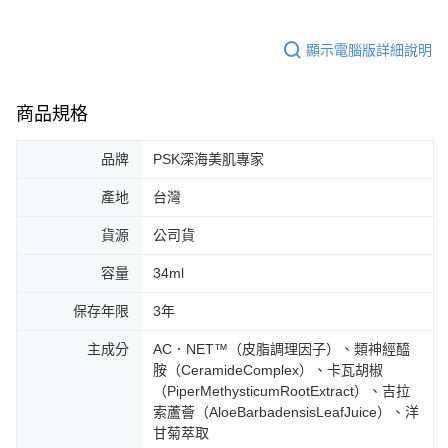
顯示電腦版詳細說明
商品規格
品牌
PSK深海美肌專家
產地
台灣
貨源
公司貨
容量
34ml
保存年限
3年
主成分
AC．NET™（皮脂調理因子）、類神經醯
胺（CeramideComplex）、卡瓦胡椒
（PiperMethysticumRootExtract）、吉拉
索蘆薈（AloeBarbadensisLeafJuice）、洋
甘菊萃取