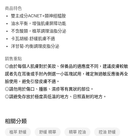
本島宅配-活動商品
商品特色
免運費
雙主成分ACNET+類神經醯胺
油水平衡，增強肌膚屏障功能
離島宅配-常溫商品
不含酸類，植萃調理油脂分泌
免運費
卡瓦胡椒-舒緩肌膚不適
洋甘菊-均衡調理皮脂分泌
銷售重點
◎由於每個人肌膚對於美妝、保養品的適應度不同，建議皮膚較敏
感者先在耳後或手肘內側選一小區塊試用，確定無過敏反應後再全
臉使用，避免引發皮膚不適。
◎請勿用於傷口、腫脹、濕疹等有異狀的部位。
◎請避免存放於極度高低溫的地方、日照直射的地方。
相關分類
植萃 舒緩
舒緩 精華
精華 控油
控油 舒緩