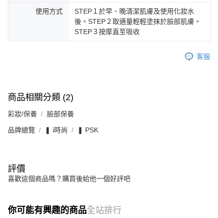
使用方式
STEP１於早、晚清潔肌膚及使用化妝水
後。STEP２取適量輕輕塗抹於臉部肌膚。
STEP３按摩直至吸收
客服
商品相關分類 (2)
彩妝/保養
臉部保養
品牌總覽
❚ i時尚
❚ PSK
評價
喜歡這個商品嗎？購買後給他一個好評吧
你可能有興趣的商品
全站排行