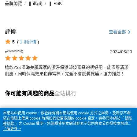
品牌總覽
❚ i時尚
❚ PSK
評價
查看全部
5
(
1
則評價
)
c*********0
2024/06/20
這款PSK深海美肌專家的潔淨保濕卸妝膏真的很好用，能深層清潔
肌膚，同時保濕效果也非常棒，完全不會感覺乾燥。強力推薦！
你可能有興趣的商品
全站排行
本網站中使用 cookie，欲查詢有關本網站使用 cookie 方式之詳情，及若您不希
熱門標籤
望在電腦上使用 cookie 時應如何變更電腦的 cookie 設定，請參閱本網站「
隱私
權條款
」之 Cookie 聲明。您繼續使用本網站即表示您同意本公司得按本網站使
用條款之 Cookie 聲明使用 cookie。
了解更多 >