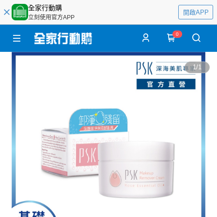
全家行動購
開啟APP
立刻使用官方APP
0
1
/
1