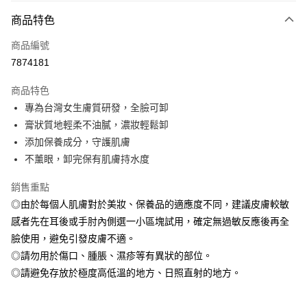
運送方式
商品特色
本島宅配-活動商品
免運費
商品編號
7874181
離島宅配-常溫商品
免運費
商品特色
專為台灣女生膚質研發，全臉可卸
膏狀質地輕柔不油膩，濃妝輕鬆卸
添加保養成分，守護肌膚
不薰眼，卸完保有肌膚持水度
銷售重點
◎由於每個人肌膚對於美妝、保養品的適應度不同，建議皮膚較敏
感者先在耳後或手肘內側選一小區塊試用，確定無過敏反應後再全
臉使用，避免引發皮膚不適。
◎請勿用於傷口、腫脹、濕疹等有異狀的部位。
◎請避免存放於極度高低溫的地方、日照直射的地方。