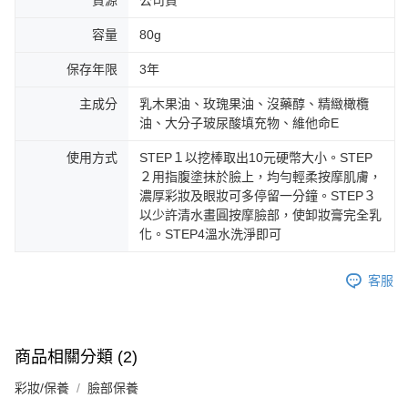
貨源
公司貨
容量
80g
保存年限
3年
主成分
乳木果油、玫瑰果油、沒藥醇、精緻橄欖
油、大分子玻尿酸填充物、維他命E
使用方式
STEP１以挖棒取出10元硬幣大小。STEP
２用指腹塗抹於臉上，均勻輕柔按摩肌膚，
濃厚彩妝及眼妝可多停留一分鐘。STEP３
以少許清水畫圓按摩臉部，使卸妝膏完全乳
化。STEP4溫水洗淨即可
客服
商品相關分類 (2)
彩妝/保養
臉部保養