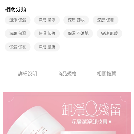
相關分類
潔淨 保濕
深層 潔淨
深層 卸妝
深層 保養
深層 保濕
保濕 卸妝
保濕 不油膩
守護 肌膚
保濕 保養
深層 肌膚
詳細說明
商品規格
相關推薦