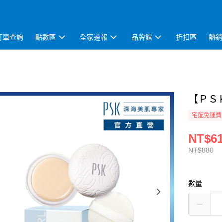
訂單查詢
點數區
全家速報
品牌館
折扣區
熱
【ＰＳ
宅配免運費
NT$6
NT$880
數量