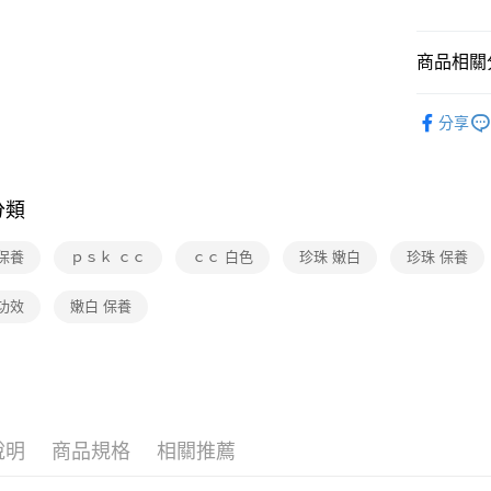
商品相關分
彩妝/保養
分享
品牌總覽
分類
保養
ｐｓｋ ｃｃ
ｃｃ 白色
珍珠 嫩白
珍珠 保養
功效
嫩白 保養
說明
商品規格
相關推薦