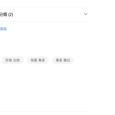
類 (2)
臉部保養
客服
❚ i時尚
❚ PSK
珍珠 功效
保養 專家
專家 嫩白