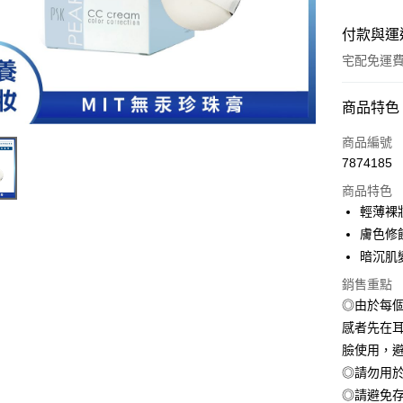
付款與運
宅配免運
付款方式
商品特色
全家線上
商品編號
7874185
商品特色
運送方式
輕薄裸
本島宅配-
膚色修
免運費
暗沉肌
銷售重點
離島宅配-
◎由於每
免運費
感者先在
臉使用，
◎請勿用
◎請避免