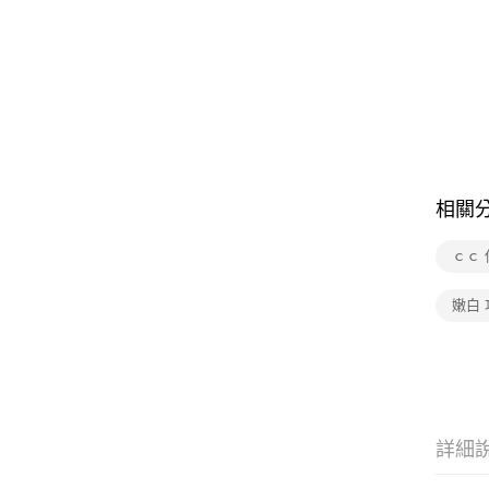
相關
ｃｃ 
嫩白 
詳細