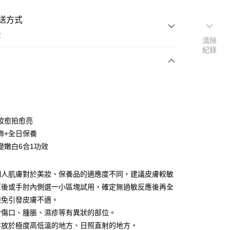
送方式
費
清除
紀錄
支付
妝愈拍愈亮
活動商品
飾+全日保養
變嫩白6合1功效
常溫商品
個人肌膚對於美妝、保養品的適應度不同，建議皮膚較敏
耳後或手肘內側選一小區塊試用，確定無過敏反應後再全
避免引發皮膚不適。
於傷口、腫脹、濕疹等有異狀的部位。
存放於極度高低溫的地方、日照直射的地方。