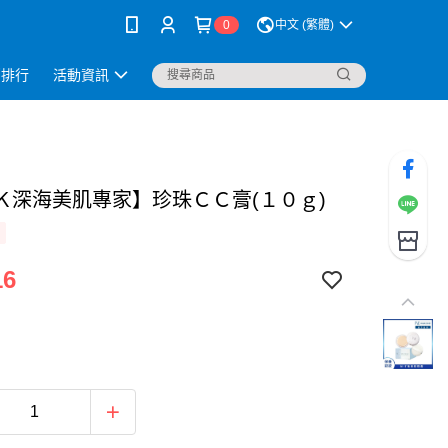
0
中文 (繁體)
銷排行
活動資訊
Ｋ深海美肌專家】珍珠ＣＣ膏(１０ｇ)
16