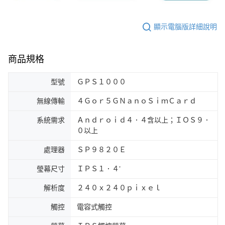
顯示電腦版詳細說明
商品規格
型號
ＧＰＳ１０００
無線傳輸
４Ｇｏｒ５ＧＮａｎｏＳｉｍＣａｒｄ
系統需求
Ａｎｄｒｏｉｄ４．４含以上；ＩＯＳ９．
０以上
處理器
ＳＰ９８２０Ｅ
瑩幕尺寸
ＩＰＳ１．４’
解析度
２４０ｘ２４０ｐｉｘｅｌ
觸控
電容式觸控