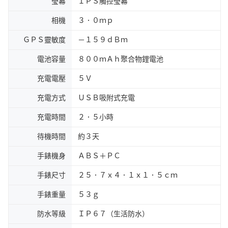
瑩幕
ＩＰＳ觸控瑩幕
相機
３．０ｍｐ
ＧＰＳ靈敏度
－１５９ｄＢｍ
電池容量
８００ｍＡｈ聚合物鋰電池
充電電壓
５Ｖ
充電方式
ＵＳＢ吸附式充電
充電時間
２．５小時
待機時間
約３天
手錶機身
ＡＢＳ＋ＰＣ
手錶尺寸
２５．７ｘ４．１ｘ１．５ｃｍ
手錶重量
５３ｇ
防水等級
ＩＰ６７（生活防水）