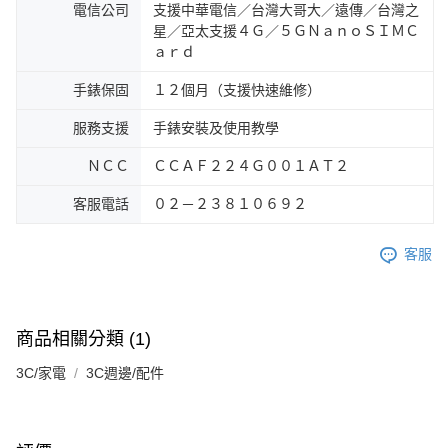
電信公司
支援中華電信／台灣大哥大／遠傳／台灣之
星／亞太支援４Ｇ／５ＧＮａｎｏＳＩＭＣ
ａｒｄ
手錶保固
１２個月（支援快速維修）
服務支援
手錶安裝及使用教學
ＮＣＣ
ＣＣＡＦ２２４Ｇ００１ＡＴ２
客服電話
０２－２３８１０６９２
客服
商品相關分類 (1)
3C/家電
3C週邊/配件