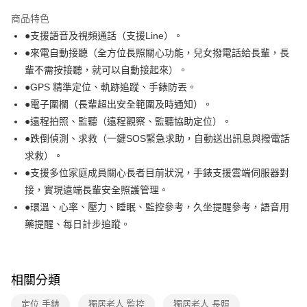
本島宅配-活動商品
商品特色
免運費
●支援語音及視頻通話（支援Line）。
●來電自動接聽（全方位長照關心功能，兒女撥電話給長輩，長
離島宅配-常溫商品
輩不需按接聽，就可以自動接起來）。
免運費
●GPS 精準定位、軌跡追蹤、手錶防丟。
●電子圍欄（長輩超出安全範圍及時通知）。
●遠程拍照、監聽（遠程觀察、監聽協助定位）。
●跌倒偵測、求救（一鍵SOS緊急求助，自動送出訊息與撥電話
求救）。
●支援多位家庭成員關心長者目前狀況，手錶支援雲端伺服器對
接，實現遠端長輩安全照護管理。
●環溫、心率、壓力、睡眠、監控參考，久坐提醒參考，語音用
藥提醒、每日計步追蹤。
相關分類
定位 手錶
獨居老人 監控
獨居老人 長照