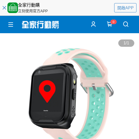
全家行動購
開啟APP
立刻使用官方APP
0
1
/
1