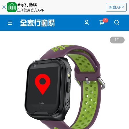
全家行動購
開啟APP
立刻使用官方APP
0
1
/
1