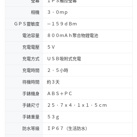
瑩幕
ＩＰＳ觸控瑩幕
相機
３．０ｍｐ
ＧＰＳ靈敏度
－１５９ｄＢｍ
電池容量
８００ｍＡｈ聚合物鋰電池
充電電壓
５Ｖ
充電方式
ＵＳＢ吸附式充電
充電時間
２．５小時
待機時間
約３天
手錶機身
ＡＢＳ＋ＰＣ
手錶尺寸
２５．７ｘ４．１ｘ１．５ｃｍ
手錶重量
５３ｇ
防水等級
ＩＰ６７（生活防水）