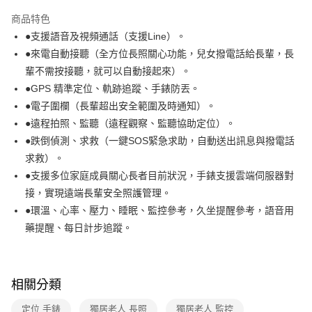
本島宅配-活動商品
商品特色
免運費
●支援語音及視頻通話（支援Line）。
●來電自動接聽（全方位長照關心功能，兒女撥電話給長輩，長
離島宅配-常溫商品
輩不需按接聽，就可以自動接起來）。
免運費
●GPS 精準定位、軌跡追蹤、手錶防丟。
●電子圍欄（長輩超出安全範圍及時通知）。
●遠程拍照、監聽（遠程觀察、監聽協助定位）。
●跌倒偵測、求救（一鍵SOS緊急求助，自動送出訊息與撥電話
求救）。
●支援多位家庭成員關心長者目前狀況，手錶支援雲端伺服器對
接，實現遠端長輩安全照護管理。
●環溫、心率、壓力、睡眠、監控參考，久坐提醒參考，語音用
藥提醒、每日計步追蹤。
相關分類
定位 手錶
獨居老人 長照
獨居老人 監控