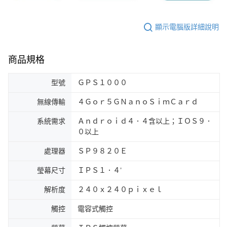
顯示電腦版詳細說明
商品規格
型號
ＧＰＳ１０００
無線傳輸
４Ｇｏｒ５ＧＮａｎｏＳｉｍＣａｒｄ
系統需求
Ａｎｄｒｏｉｄ４．４含以上；ＩＯＳ９．
０以上
處理器
ＳＰ９８２０Ｅ
瑩幕尺寸
ＩＰＳ１．４’
解析度
２４０ｘ２４０ｐｉｘｅｌ
觸控
電容式觸控