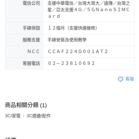
電信公司
支援中華電信／台灣大哥大／遠傳／台灣之
星／亞太支援４Ｇ／５ＧＮａｎｏＳＩＭＣ
ａｒｄ
手錶保固
１２個月（支援快速維修）
服務支援
手錶安裝及使用教學
ＮＣＣ
ＣＣＡＦ２２４Ｇ００１ＡＴ２
客服電話
０２－２３８１０６９２
客服
商品相關分類 (1)
3C/家電
3C週邊/配件