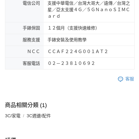
電信公司
支援中華電信／台灣大哥大／遠傳／台灣之
星／亞太支援４Ｇ／５ＧＮａｎｏＳＩＭＣ
ａｒｄ
手錶保固
１２個月（支援快速維修）
服務支援
手錶安裝及使用教學
ＮＣＣ
ＣＣＡＦ２２４Ｇ００１ＡＴ２
客服電話
０２－２３８１０６９２
客服
商品相關分類 (1)
3C/家電
3C週邊/配件