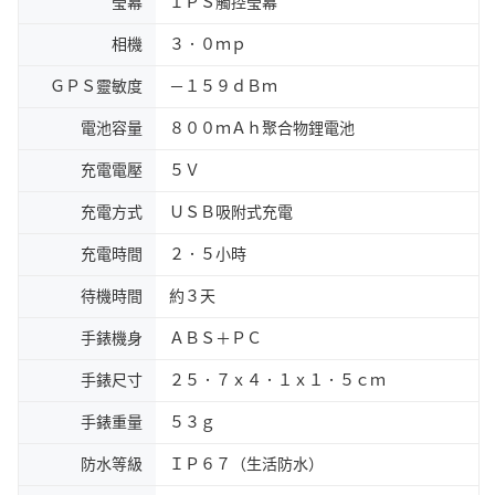
瑩幕
ＩＰＳ觸控瑩幕
相機
３．０ｍｐ
ＧＰＳ靈敏度
－１５９ｄＢｍ
電池容量
８００ｍＡｈ聚合物鋰電池
充電電壓
５Ｖ
充電方式
ＵＳＢ吸附式充電
充電時間
２．５小時
待機時間
約３天
手錶機身
ＡＢＳ＋ＰＣ
手錶尺寸
２５．７ｘ４．１ｘ１．５ｃｍ
手錶重量
５３ｇ
防水等級
ＩＰ６７（生活防水）