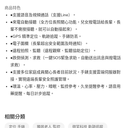
本島宅配-活動商品
商品特色
免運費
●支援語音及視頻通話（支援Line）。
●來電自動接聽（全方位長照關心功能，兒女撥電話給長輩，長
離島宅配-常溫商品
輩不需按接聽，就可以自動接起來）。
免運費
●GPS 精準定位、軌跡追蹤、手錶防丟。
●電子圍欄（長輩超出安全範圍及時通知）。
●遠程拍照、監聽（遠程觀察、監聽協助定位）。
●跌倒偵測、求救（一鍵SOS緊急求助，自動送出訊息與撥電話
求救）。
●支援多位家庭成員關心長者目前狀況，手錶支援雲端伺服器對
接，實現遠端長輩安全照護管理。
●環溫、心率、壓力、睡眠、監控參考，久坐提醒參考，語音用
藥提醒、每日計步追蹤。
相關分類
定位 手錶
獨居老人 監控
微笑科技 軌跡追蹤