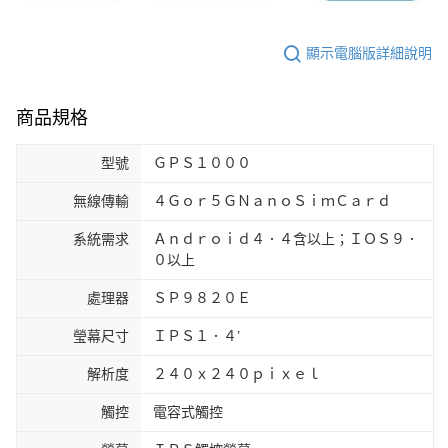
顯示電腦版詳細說明
商品規格
型號
ＧＰＳ１０００
無線傳輸
４Ｇｏｒ５ＧＮａｎｏＳｉｍＣａｒｄ
系統需求
Ａｎｄｒｏｉｄ４．４含以上；ＩＯＳ９．
０以上
處理器
ＳＰ９８２０Ｅ
瑩幕尺寸
ＩＰＳ１．４’
解析度
２４０ｘ２４０ｐｉｘｅｌ
觸控
電容式觸控