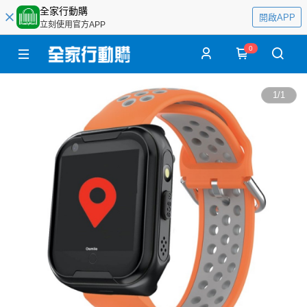
全家行動購
開啟APP
立刻使用官方APP
0
1
/
1