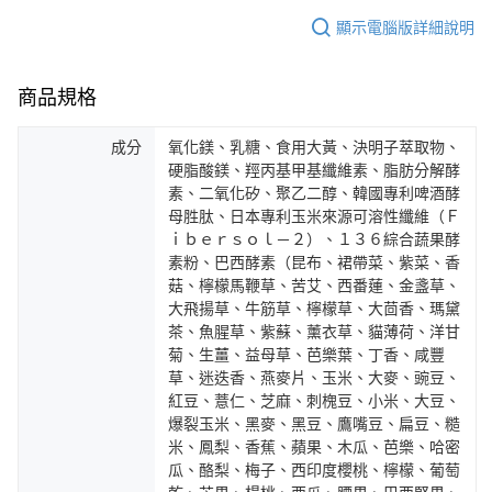
顯示電腦版詳細說明
商品規格
成分
氧化鎂、乳糖、食用大黃、決明子萃取物、
硬脂酸鎂、羥丙基甲基纖維素、脂肪分解酵
素、二氧化矽、聚乙二醇、韓國專利啤酒酵
母胜肽、日本專利玉米來源可溶性纖維（Ｆ
ｉｂｅｒｓｏｌ－２）、１３６綜合蔬果酵
素粉、巴西酵素（昆布、裙帶菜、紫菜、香
菇、檸檬馬鞭草、苦艾、西番蓮、金盞草、
大飛揚草、牛筋草、檸檬草、大茴香、瑪黛
茶、魚腥草、紫蘇、薰衣草、貓薄荷、洋甘
菊、生薑、益母草、芭樂葉、丁香、咸豐
草、迷迭香、燕麥片、玉米、大麥、豌豆、
紅豆、薏仁、芝麻、刺槐豆、小米、大豆、
爆裂玉米、黑麥、黑豆、鷹嘴豆、扁豆、糙
米、鳳梨、香蕉、蘋果、木瓜、芭樂、哈密
瓜、酪梨、梅子、西印度櫻桃、檸檬、葡萄