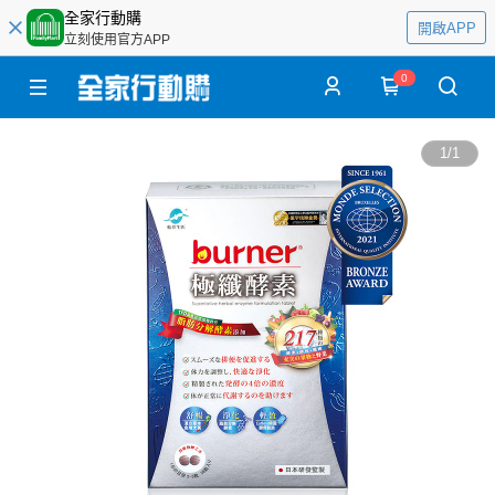
全家行動購
開啟APP
立刻使用官方APP
0
1
/
1