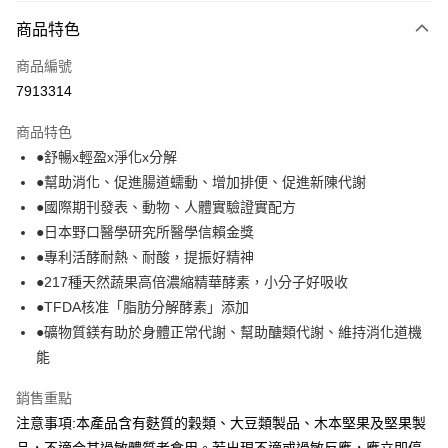
商品特色
運送方式
商品編號
全家取貨付款
7913314
每筆NT$40，滿NT$390(含以上)免運費
商品特色
常溫-付款後全家取貨
●舒暢x輕盈x淨化x分解
每筆NT$40，滿NT$390(含以上)免運費
●幫助消化、促進腸道蠕動、增加排便、促進新陳代謝
●國際期刊發表、動物、人體實驗證實配方
●日本野口醫學研究所醫學信賴金獎
●專利活酵耐熱、耐酸，提振好精神
●217種天然蔬果高倍濃縮精華酵素，小分子好吸收
●TFDA核准「脂肪分解酵素」添加
●礦物質鎂有助於身體正常代謝、幫助醣類代謝、維持消化道機
能
銷售重點
注意事項:本產品含有麩質的穀類、大豆類製品、木本堅果及堅果製