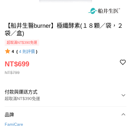
【船井生醫burner】極纖酵素(１８顆／袋，２
袋／盒)
超取滿NT$390免運
4
(
4
則評價
)
NT$699
NT$799
付款與運送方式
超取滿NT$390免運
付款方式
品牌
全家線上支付
FamiCare
超商取貨付款