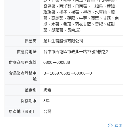
乾、芒果、楊桃、西瓜、腰果、巴西堅果、
奇異果、西洋梨、巴西莓、卡姆果、萊姆、
玫瑰果、橘子、樹莓、柳橙、水蜜桃、蘿
蔔、高麗菜、蓮藕、牛蒡、菊苣、甘藷、南
瓜、木薯、番茄、羽衣甘藍、青椒、紅甜
菜、胡蘿蔔、長南瓜）
供應商
船井生醫股份有限公司
供應商地址
台中市西屯區市政北一路77號9樓之2
供應商服務專線
0800－000888
食品業者登錄字
B－186976681－00000－0
號
葷素別
奶素
保存期限
3年
原產地（國別）
台灣
客服