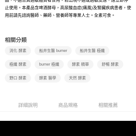
品，不適合其過敏體質者食用。若出現不適或過敏反應，應立即停
止使用。本產品含啤酒酵母，高尿酸血症(痛風)及腎臟疾病患者，使
用前請先諮詢醫師、藥師、營養師等專業人士。全素可食。
相關分類
消化 酵素
船井生醫 burner
船井生醫 極纖
極纖 酵素
burner 極纖
酵素 精華
舒暢 酵素
野口 酵素
酵素 醫學
天然 酵素
詳細說明
商品規格
相關推薦