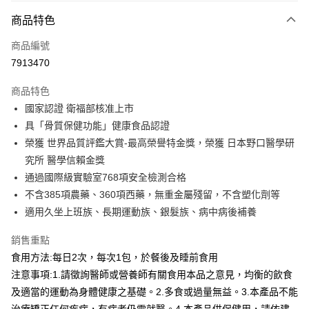
商品特色
運送方式
商品編號
全家取貨付款
7913470
免運費
商品特色
常溫-付款後全家取貨
國家認證 衛福部核准上市
免運費
具「骨質保健功能」健康食品認證
榮獲 世界品質評鑑大賞-最高榮譽特金獎，榮獲 日本野口醫學研
究所 醫學信賴金獎
通過國際級實驗室768項安全檢測合格
不含385項農藥、360項西藥，無重金屬殘留，不含塑化劑等
適用久坐上班族、長期運動族、銀髮族、病中病後補養
銷售重點
食用方法:每日2次，每次1包，於餐後及睡前食用
注意事項:1.請徵詢醫師或營養師有關食用本品之意見，均衡的飲食
及適當的運動為身體健康之基礎。2.多食或過量無益。3.本產品不能