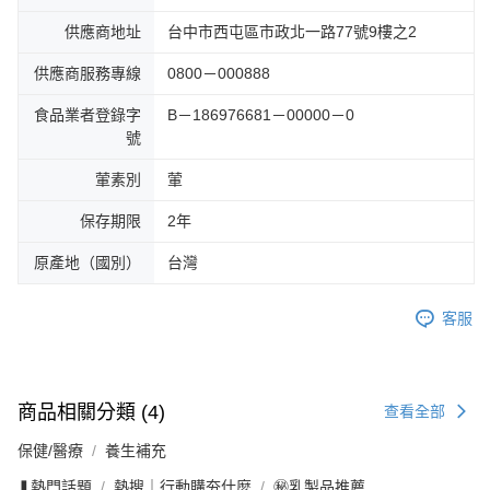
供應商地址
台中市西屯區市政北一路77號9樓之2
供應商服務專線
0800－000888
食品業者登錄字
B－186976681－00000－0
號
葷素別
葷
保存期限
2年
原產地（國別）
台灣
客服
商品相關分類 (4)
查看全部
保健/醫療
養生補充
❚熱門話題
熱搜｜行動購夯什麼
㊙乳製品推薦