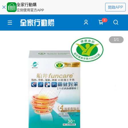
全家行動購
開啟APP
立刻使用官方APP
0
1
/
1