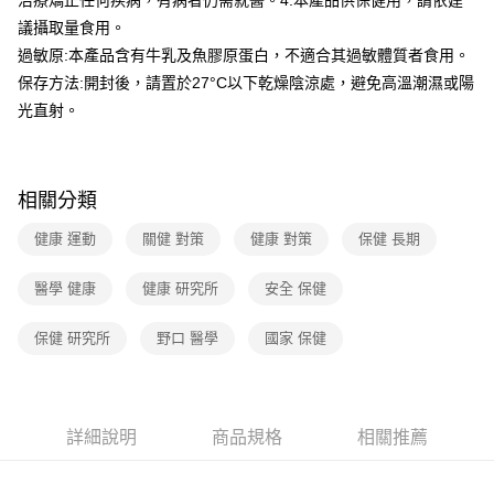
治療矯正任何疾病，有病者仍需就醫。4.本產品供保健用，請依建
議攝取量食用。
過敏原:本產品含有牛乳及魚膠原蛋白，不適合其過敏體質者食用。
保存方法:開封後，請置於27°C以下乾燥陰涼處，避免高溫潮濕或陽
光直射。
相關分類
健康 運動
關健 對策
健康 對策
保健 長期
醫學 健康
健康 研究所
安全 保健
保健 研究所
野口 醫學
國家 保健
詳細說明
商品規格
相關推薦