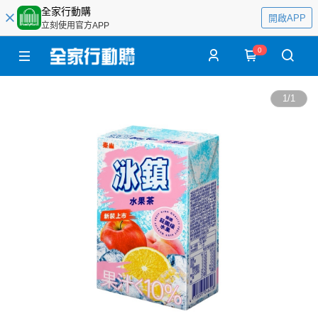
全家行動購
開啟APP
立刻使用官方APP
0
1
/
1