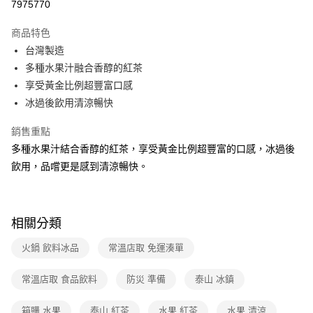
7975770
運送方式
商品特色
台灣製造
全家取貨付款
多種水果汁融合香醇的紅茶
免運費
享受黃金比例超豐富口感
常溫-付款後全家取貨
冰過後飲用清涼暢快
免運費
銷售重點
多種水果汁結合香醇的紅茶，享受黃金比例超豐富的口感，冰過後
飲用，品嚐更是感到清涼暢快。
相關分類
火鍋 飲料冰品
常溫店取 免運湊單
常溫店取 食品飲料
防災 準備
泰山 冰鎮
箱購 水果
泰山 紅茶
水果 紅茶
水果 清涼