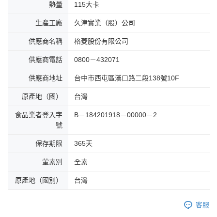
熱量
115大卡
生產工廠
久津實業（股）公司
供應商名稱
格菱股份有限公司
供應商電話
0800－432071
供應商地址
台中市西屯區漢口路二段138號10F
原產地（國）
台灣
食品業者登入字
B－184201918－00000－2
號
保存期限
365天
葷素別
全素
原產地（國別）
台灣
客服