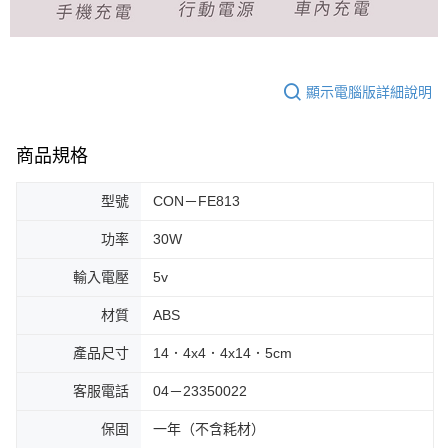
顯示電腦版詳細說明
商品規格
型號
CON－FE813
功率
30W
輸入電壓
5v
材質
ABS
產品尺寸
14．4x4．4x14．5cm
客服電話
04－23350022
保固
一年（不含耗材）