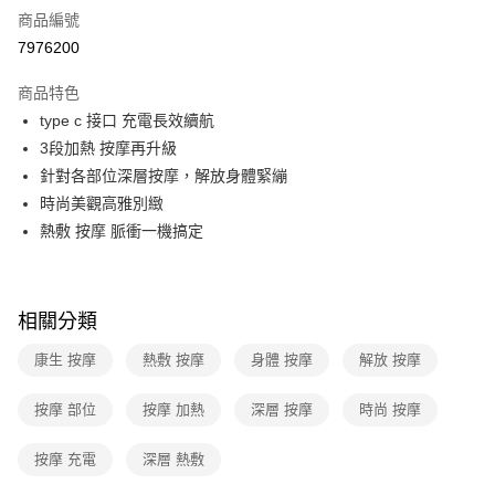
商品編號
運送方式
7976200
本島宅配-活動商品
商品特色
免運費
type c 接口 充電長效續航
3段加熱 按摩再升級
離島宅配-常溫商品
針對各部位深層按摩，解放身體緊繃
免運費
時尚美觀高雅別緻
熱敷 按摩 脈衝一機搞定
相關分類
康生 按摩
熱敷 按摩
身體 按摩
解放 按摩
按摩 部位
按摩 加熱
深層 按摩
時尚 按摩
按摩 充電
深層 熱敷