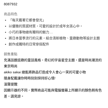
運送方式
8087932
本島宅配-活動商品
商品特色
免運費
「每天戴著它都會發光」
以優雅的質感材質，可愛的設計於成年女孩心中。
離島宅配-常溫商品
小巧的事物總有獨特的魅力....
免運費
將日本當季流行的元素，結合清新植物、童趣動物等設計主題
創作成獨特的日常穿搭配件
銷售重點
充滿話題逗趣的童話風格，奇幻的宇宙星空主題，還是時尚潮流的
東京時尚
akiko sakai 總能將飾品打造成令人會心一笑的可愛小物
隨身配戴讓你時時刻刻保持好心情!
溫聲提醒:
因顯示器的不同，實際商品可能與電腦螢幕上所顯示的顏色稍有色
差，請見諒。