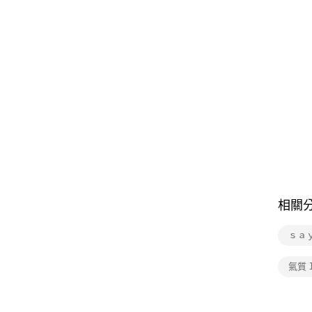
相關
ｓａ
氣質 