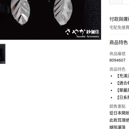
付款與運
宅配免運
付款方式
商品特色
全家線上
商品編號
8094607
商品特色
運送方式
【充滿
本島宅配-
【適合
免運費
【華麗
【日系
離島宅配-
銷售重點
免運費
從日本開
此款耳環
縫隙灑落