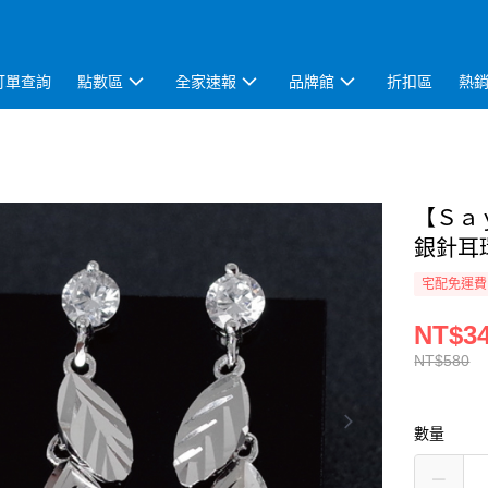
訂單查詢
點數區
全家速報
品牌館
折扣區
熱
【Ｓａ
銀針耳
宅配免運費
NT$3
NT$580
數量