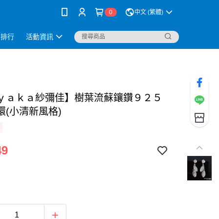
0
中文 (繁體)
銷排行
活動資訊
ｙａｋａ紗彌佳】樹葉流蘇鑲鑽９２５
環(小清新風格)
49