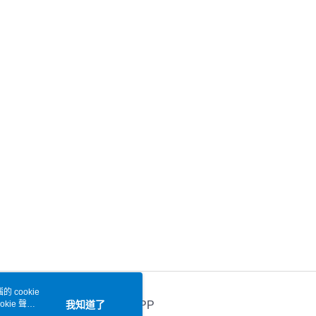
 cookie
kie 聲明
我知道了
官方APP