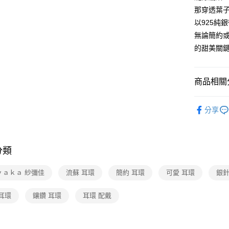
那穿透葉
以925純
無論簡約
的甜美關鍵
商品相關分
精品/飾品
分享
分類
ｙａｋａ 紗彌佳
流蘇 耳環
簡約 耳環
可愛 耳環
銀針
耳環
鑲鑽 耳環
耳環 配戴