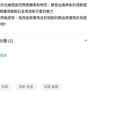
子的光線透過耳際更顯柔和明亮，散發出森林系的清新感
銀微鑲頂級鋯石呈現清新可愛的魅力
或時髦造型，就用這款實用且好搭配的飾品來展現女孩感
吧!!
類 (1)
精品/飾品/手錶
客服
 耳環
清新 氣息
耳環 風格