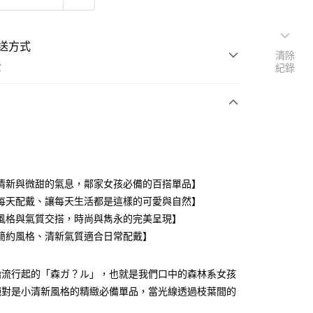
送方式
清除
費
紀錄
支付
清新與微甜的氣息，鄰家女孩必備的百搭單品】
活動商品
每天配戴、讓每天生活都是這樣的可愛與自然】
風格與氣質交搭，時尚與雋永的完美呈現】
簡約風格、清新氣質適合日常配戴】
常溫商品
始流行起的「森ガ？ル」，也就是我們口中的森林系女孩
絕對是小清新風格的精緻必備單品，當光線透過枝葉間的