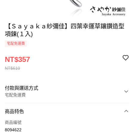
【Ｓａｙａｋａ紗彌佳】四葉幸運草鑲鑽造型
項鍊(１入)
宅配免運費
NT$357
NT$610
付款與運送方式
宅配免運費
付款方式
商品特色
全家線上支付
商品編號
運送方式
8094622