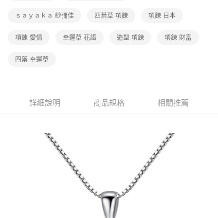
ｓａｙａｋａ 紗彌佳
四葉草 項鍊
項鍊 日本
項鍊 愛情
幸運草 花語
造型 項鍊
項鍊 財富
四葉 幸運草
詳細說明
商品規格
相關推薦