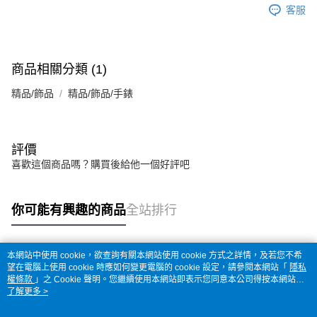
客服
商品相關分類 (1)
精品/飾品
精品/飾品/手錶
評價
喜歡這個商品嗎？購買後給他一個好評吧
你可能有興趣的商品
全站排行
本網站中使用 cookie，欲查詢有關本網站使用 cookie 方式之詳情，及若您不希
熱門標籤
望在電腦上使用 cookie 時應如何變更電腦的 cookie 設定，請參閱本網站「
隱私
權條款
」之 Cookie 聲明。您繼續使用本網站即表示您同意本公司得按本網站使
用條款之 Cookie 聲明使用 cookie。
了解更多 >