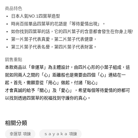
本島宅配-活動商品
商品特色
免運費
日本人氣NO.1四葉草造型
時尚百搭單品四葉草的花語是「等待愛情出現」。
離島宅配-常溫商品
如你找到四葉草的話，它的四片葉子的含意都會發生在你身上哦!
免運費
第一片葉子代表真愛，第二片葉子代表健康，
第三片葉子代表名譽，第四片葉子代表財富。
銷售重點
本款商品以「幸運草」為主體設計，由四片心形的小葉子組成，這
就如同兩人之間的「心」距離般也是需要由四個「心」連結在一
起。首先，需願意從「用心」做起，付諸「貼心」
才會真誠的給予「關心」及「愛心」，希望每個等待愛情的妳都可
以找到透過四葉草的祝福找到守護你的真心。
相關分類
幸運草 項鍊
ｓａｙａｋａ 項鍊