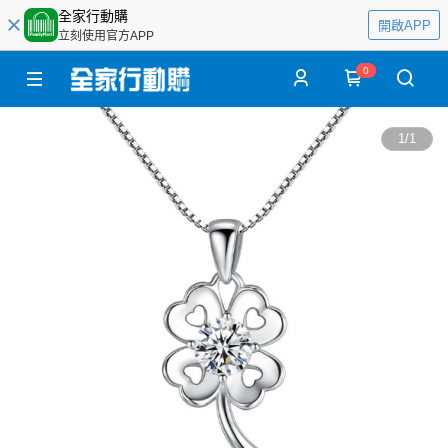
全家行動購
開啟APP
立刻使用官方APP
0
1
/
1