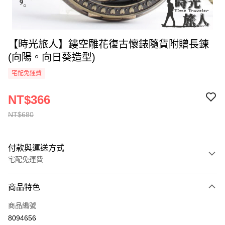
【時光旅人】鏤空雕花復古懷錶隨貨附贈長鍊
(向陽。向日葵造型)
宅配免運費
NT$366
NT$680
付款與運送方式
宅配免運費
付款方式
商品特色
全家線上支付
商品編號
運送方式
8094656