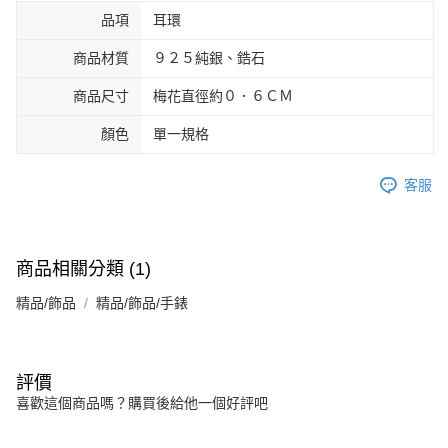
品項
耳環
商品材質
９２５純銀、鋯石
商品尺寸
梅花直徑約０．６ＣＭ
顏色
單一規格
客服
商品相關分類 (1)
精品/飾品
精品/飾品/手錶
評價
喜歡這個商品嗎？購買後給他一個好評吧