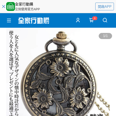
全家行動購
開啟APP
立刻使用官方APP
0
1
/
1