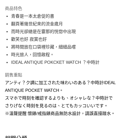
本島宅配-活動商品
商品特色
免運費
青春是一本太倉促的書
翻頁著幾世紀來的流金歲月
離島宅配-常溫商品
而時光卻總是在霎那的恍惚中出現
免運費
歡笑也好 寂寞也好
將時間放在口袋裡珍藏，細細品嚐
時光旅人，回憶啟程。
IDEAL ANTIQUE POKCKET WATCH ？中時計
銷售重點
アンティ？ク調に加工された味わいのある？中時計IDEAL
ANTIQUE POCKET WATCH。
スマホで時刻を確認するよりも、オシャレな？中時計で
さりげなく時刻を見るのは、とてもカッコいいです。
※溫聲提醒:懷錶/戒指錶商品無防水設計，請誤直接踫水。