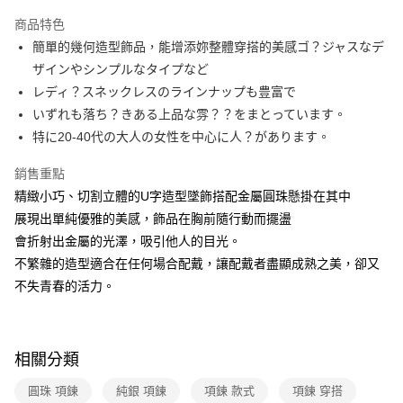
本島宅配-活動商品
商品特色
免運費
簡單的幾何造型飾品，能增添妳整體穿搭的美感ゴ？ジャスなデ
ザインやシンプルなタイプなど
離島宅配-常溫商品
レディ？スネックレスのラインナップも豊富で
免運費
いずれも落ち？きある上品な雰？？をまとっています。
特に20-40代の大人の女性を中心に人？があります。
銷售重點
精緻小巧、切割立體的U字造型墜飾搭配金屬圓珠懸掛在其中
展現出單純優雅的美感，飾品在胸前隨行動而擺盪
會折射出金屬的光澤，吸引他人的目光。
不繁雜的造型適合在任何場合配戴，讓配戴者盡顯成熟之美，卻又
不失青春的活力。
相關分類
圓珠 項鍊
純銀 項鍊
項鍊 款式
項鍊 穿搭