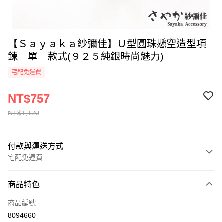
【Ｓａｙａｋａ紗彌佳】Ｕ型圓珠懸空造型項
鍊－單一款式(９２５純銀時尚魅力)
宅配免運費
NT$757
NT$1,120
付款與運送方式
宅配免運費
付款方式
商品特色
全家線上支付
商品編號
運送方式
8094660