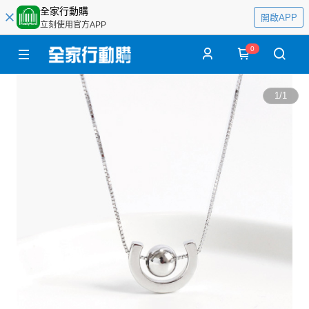
全家行動購
開啟APP
立刻使用官方APP
0
1
/
1