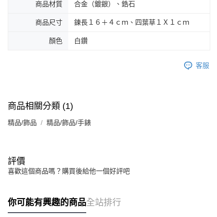
商品材質
合金（鍍銀）、鋯石
商品尺寸
鍊長１６＋４ｃｍ、四葉草１Ｘ１ｃｍ
顏色
白鑽
客服
商品相關分類 (1)
精品/飾品
精品/飾品/手錶
評價
喜歡這個商品嗎？購買後給他一個好評吧
你可能有興趣的商品
全站排行