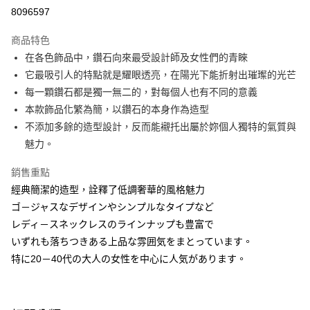
運送方式
8096597
本島宅配-活動商品
商品特色
免運費
在各色飾品中，鑽石向來最受設計師及女性們的青睞
它最吸引人的特點就是耀眼透亮，在陽光下能折射出璀璨的光芒
離島宅配-常溫商品
每一顆鑽石都是獨一無二的，對每個人也有不同的意義
免運費
本款飾品化繁為簡，以鑽石的本身作為造型
不添加多餘的造型設計，反而能襯托出屬於妳個人獨特的氣質與
魅力。
銷售重點
經典簡潔的造型，詮釋了低調奢華的風格魅力
ゴ－ジャスなデザインやシンプルなタイプなど
レディ－スネックレスのラインナップも豊富で
いずれも落ちつきある上品な雰囲気をまとっています。
特に20－40代の大人の女性を中心に人気があります。