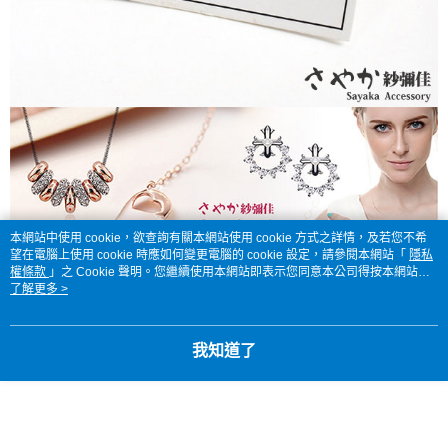
本網站中使用 cookie，欲查詢有關本網站使用 cookie 方式之詳情，及若您不希
望在電腦上使用 cookie 時應如何變更電腦的 cookie 設定，請參閱本網站「
隱私
權條款
」之 Cookie 聲明。您繼續使用本網站即表示您同意本公司得按本網站使
用條款之 Cookie 聲明使用 cookie。
了解更多 >
我知道了