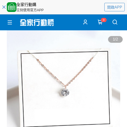
全家行動購
開啟APP
立刻使用官方APP
0
1
/
2