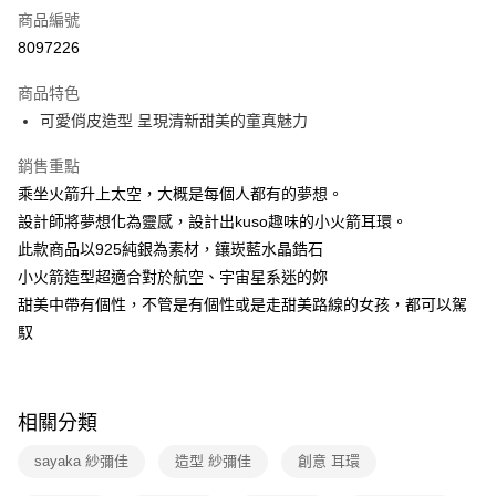
商品編號
運送方式
8097226
本島宅配-活動商品
商品特色
免運費
可愛俏皮造型 呈現清新甜美的童真魅力
離島宅配-常溫商品
銷售重點
免運費
乘坐火箭升上太空，大概是每個人都有的夢想。
設計師將夢想化為靈感，設計出kuso趣味的小火箭耳環。
此款商品以925純銀為素材，鑲崁藍水晶鋯石
小火箭造型超適合對於航空、宇宙星系迷的妳
甜美中帶有個性，不管是有個性或是走甜美路線的女孩，都可以駕
馭
相關分類
sayaka 紗彌佳
造型 紗彌佳
創意 耳環