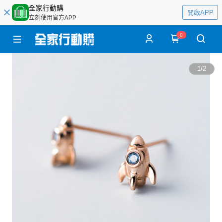
全家行動購
開啟APP
立刻使用官方APP
0
1
/
2