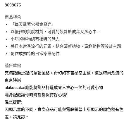
運送方式
8098075
本島宅配-活動商品
商品特色
免運費
「每天戴著它都會發光」
以優雅的質感材質，可愛的設計於成年女孩心中。
離島宅配-常溫商品
小巧的事物總有獨特的魅力....
免運費
將日本當季流行的元素，結合清新植物、童趣動物等設計主題
創作成獨特的日常穿搭配件
銷售重點
充滿話題逗趣的童話風格，奇幻的宇宙星空主題，還是時尚潮流的
東京時尚
akiko sakai總能將飾品打造成令人會心一笑的可愛小物
隨身配戴讓你時時刻刻保持好心情!
溫聲提醒:
因顯示器的不同，實際商品可能與電腦螢幕上所顯示的顏色稍有色
差，請見諒。