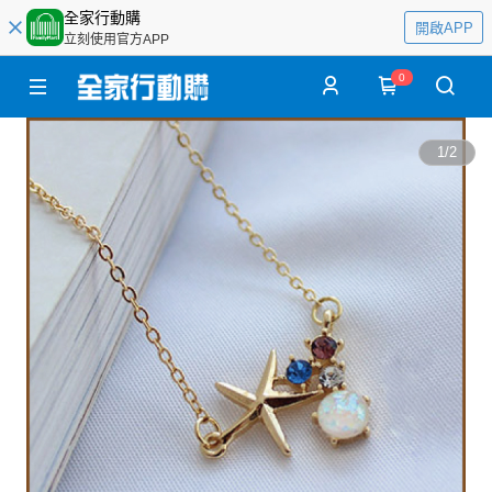
全家行動購
開啟APP
立刻使用官方APP
0
1
/
2