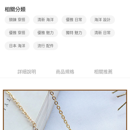
相關分類
頸鍊 穿搭
清新 海洋
優雅 日常
海洋 設計
優雅 穿搭
優雅 魅力
獨特 魅力
清新 日常
日本 海洋
流行 配件
詳細說明
商品規格
相關推薦