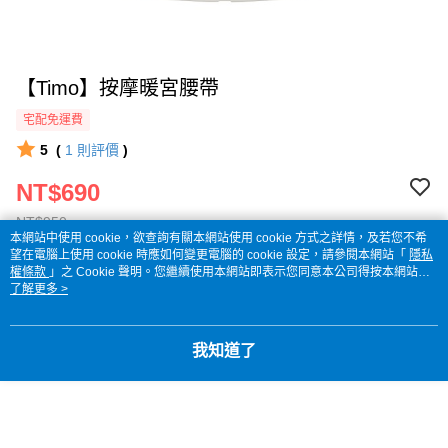
【Timo】按摩暖宮腰帶
宅配免運費
5
(
1
則評價
)
NT$690
NT$950
本網站中使用 cookie，欲查詢有關本網站使用 cookie 方式之詳情，及若您不希
望在電腦上使用 cookie 時應如何變更電腦的 cookie 設定，請參閱本網站「
隱私
權條款
」之 Cookie 聲明。您繼續使用本網站即表示您同意本公司得按本網站使
請選擇商品選項
用條款之 Cookie 聲明使用 cookie。
了解更多 >
付款與運送方式
我知道了
宅配免運費
付款方式
商品特色
全家線上支付