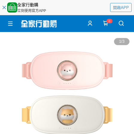
全家行動購
開啟APP
立刻使用官方APP
0
1
/
3