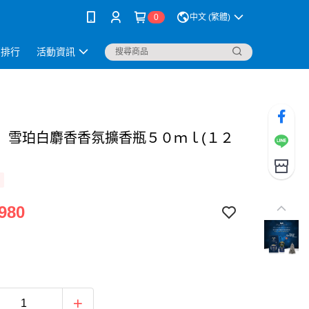
0
中文 (繁體)
銷排行
活動資訊
】雪珀白麝香香氛擴香瓶５０ｍｌ(１２
980