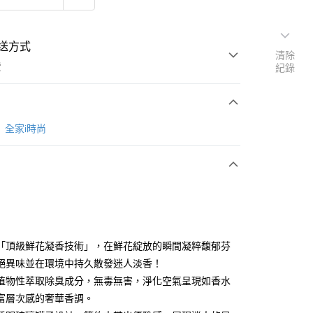
送方式
清除
費
紀錄
支付
全家i時尚
活動商品
常溫商品
「頂級鮮花凝香技術」，在鮮花綻放的瞬間凝粹馥郁芬
絕異味並在環境中持久散發迷人淡香！
植物性萃取除臭成分，無毒無害，淨化空氣呈現如香水
富層次感的奢華香調。