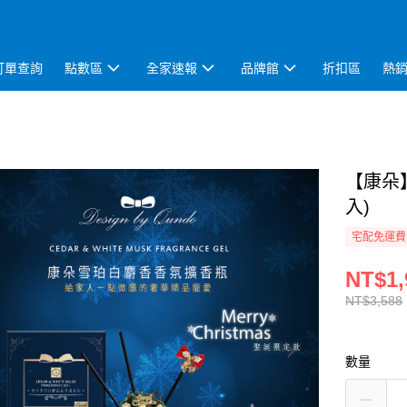
訂單查詢
點數區
全家速報
品牌館
折扣區
熱
【康朵
入)
宅配免運費
NT$1,
NT$3,588
數量