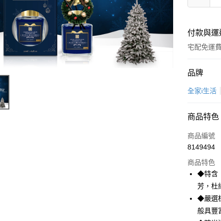
付款與運
宅配免運
付款方式
品牌
全家線上
全家i生活
商品特色
運送方式
商品編號
本島宅配-
8149494
免運費
商品特色
離島宅配-
◆特含
免運費
芳，杜
◆嚴選
般具豐