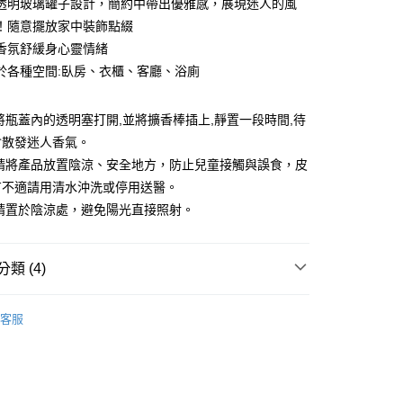
透明玻璃罐子設計，簡約中帶出優雅感，展現迷人的風
！隨意擺放家中裝飾點綴
香氛舒緩身心靈情緒
於各種空間:臥房、衣櫃、客廳、浴廁
將瓶蓋內的透明塞打開,並將擴香棒插上,靜置一段時間,待
會散發迷人香氣。
:請將產品放置陰涼、安全地方，防止兒童接觸與誤食，皮
有不適請用清水沖洗或停用送醫。
:請置於陰涼處，避免陽光直接照射。
類 (4)
居家香氛
客服
❚ 康朵、奇檬子系列
❚ i時尚
❚ 康朵
❚ i時尚
本月主打