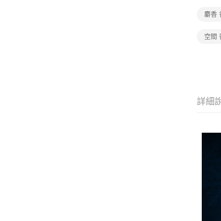
麝香 
空間 
詳細