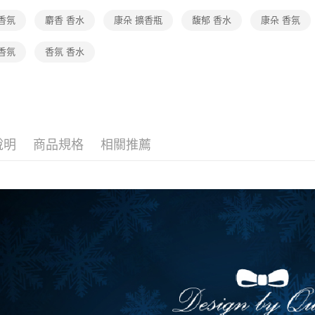
香氛
麝香 香水
康朵 擴香瓶
馥郁 香水
康朵 香氛
香氛
香氛 香水
說明
商品規格
相關推薦