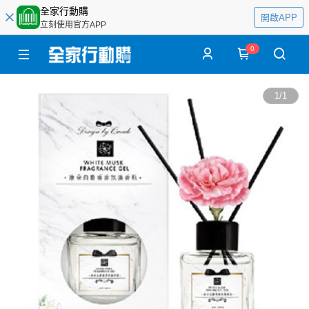
全家行動購
開啟APP
立刻使用官方APP
0
1
/
1