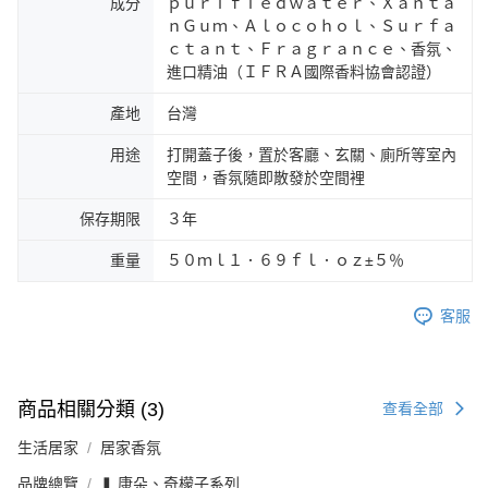
成分
ｐｕｒｉｆｉｅｄｗａｔｅｒ、Ｘａｎｔａ
ｎＧｕｍ、Ａｌｏｃｏｈｏｌ、Ｓｕｒｆａ
ｃｔａｎｔ、Ｆｒａｇｒａｎｃｅ、香氛、
進口精油（ＩＦＲＡ國際香料協會認證）
產地
台灣
用途
打開蓋子後，置於客廳、玄關、廁所等室內
空間，香氛隨即散發於空間裡
保存期限
３年
重量
５０ｍｌ１．６９ｆｌ．ｏｚ±５％
客服
商品相關分類 (3)
查看全部
生活居家
居家香氛
品牌總覽
❚ 康朵、奇檬子系列