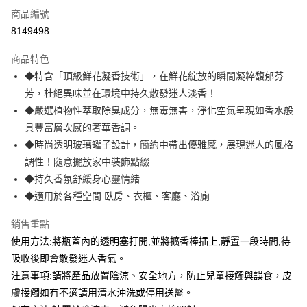
免運費
商品編號
8149498
離島宅配-常溫商品
免運費
商品特色
◆特含「頂級鮮花凝香技術」，在鮮花綻放的瞬間凝粹馥郁芬
芳，杜絕異味並在環境中持久散發迷人淡香！
◆嚴選植物性萃取除臭成分，無毒無害，淨化空氣呈現如香水般
具豐富層次感的奢華香調。
◆時尚透明玻璃罐子設計，簡約中帶出優雅感，展現迷人的風格
調性！隨意擺放家中裝飾點綴
◆持久香氛舒緩身心靈情緒
◆適用於各種空間:臥房、衣櫃、客廳、浴廁
銷售重點
使用方法:將瓶蓋內的透明塞打開,並將擴香棒插上,靜置一段時間,待
吸收後即會散發迷人香氣。
注意事項:請將產品放置陰涼、安全地方，防止兒童接觸與誤食，皮
膚接觸如有不適請用清水沖洗或停用送醫。