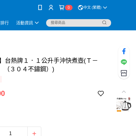
0
中文 (繁體)
銷排行
活動資訊
W】台熱牌１．１公升手沖快煮壺(Ｔ－
 （３０４不鏽鋼）)
90