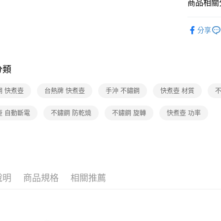
商品相關分
3C/家電
分享
分類
鋼 快煮壺
台熱牌 快煮壺
手沖 不鏽鋼
快煮壺 材質
不
壺 自動斷電
不鏽鋼 防乾燒
不鏽鋼 旋轉
快煮壺 功率
說明
商品規格
相關推薦