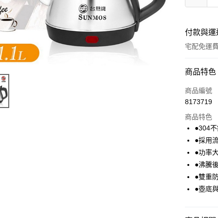
付款與運
宅配免運
付款方式
商品特色
全家線上
商品編號
8173719
商品特色
運送方式
●30
本島宅配-
●採用
免運費
●功率
●沸騰
離島宅配-
●雙重
免運費
●壺底