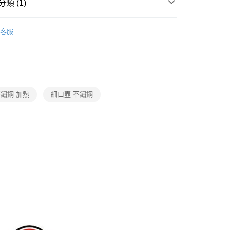
類 (1)
廚房家電
客服
鏽鋼 加熱
細口壺 不鏽鋼