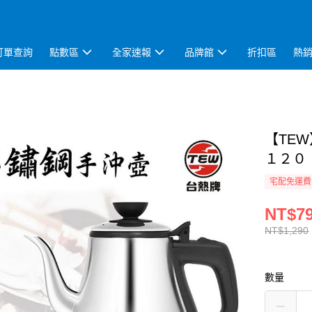
訂單查詢
點數區
全家速報
品牌館
折扣區
熱
【TE
１２０
宅配免運費
NT$7
NT$1,290
數量