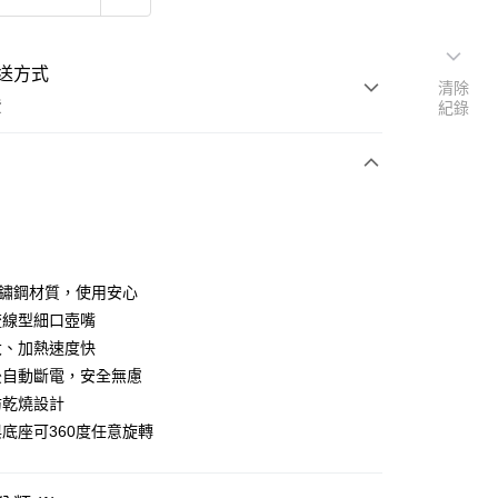
送方式
清除
費
紀錄
支付
4不鏽鋼材質，使用安心
活動商品
流線型細口壺嘴
大、加熱速度快
後自動斷電，安全無慮
常溫商品
防乾燒設計
與底座可360度任意旋轉