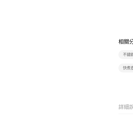
相關
不鏽
快煮
詳細