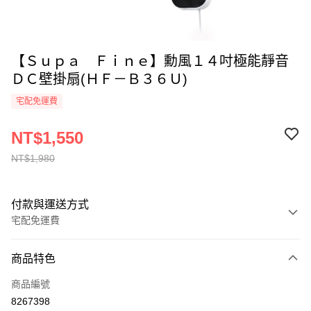
【Ｓｕｐａ Ｆｉｎｅ】勳風１４吋極能靜音
ＤＣ壁掛扇(ＨＦ－Ｂ３６Ｕ)
宅配免運費
NT$1,550
NT$1,980
付款與運送方式
宅配免運費
付款方式
商品特色
全家線上支付
商品編號
運送方式
8267398