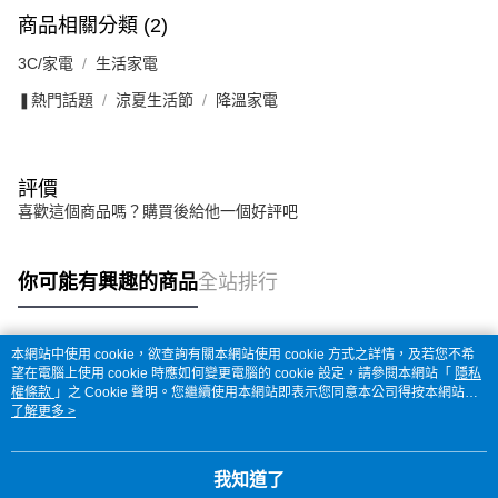
商品相關分類 (2)
3C/家電
生活家電
❚熱門話題
涼夏生活節
降溫家電
評價
喜歡這個商品嗎？購買後給他一個好評吧
你可能有興趣的商品
全站排行
本網站中使用 cookie，欲查詢有關本網站使用 cookie 方式之詳情，及若您不希
熱門標籤
望在電腦上使用 cookie 時應如何變更電腦的 cookie 設定，請參閱本網站「
隱私
權條款
」之 Cookie 聲明。您繼續使用本網站即表示您同意本公司得按本網站使
用條款之 Cookie 聲明使用 cookie。
了解更多 >
我知道了