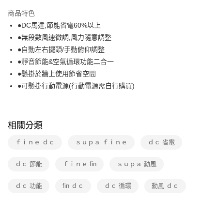
本島宅配-活動商品
商品特色
免運費
●DC馬達,節能省電60%以上
●無段數風速微調,風力隨意調整
離島宅配-常溫商品
●自動左右擺頭/手動俯仰調整
免運費
●靜音節能&空氣循環功能二合一
●懸掛於牆上使用節省空間
●可懸掛行動電源(行動電源需自行購買)
相關分類
ｆｉｎｅ ｄｃ
ｓｕｐａ ｆｉｎｅ
ｄｃ 省電
ｄｃ 節能
ｆｉｎｅ fin
ｓｕｐａ 勳風
ｄｃ 功能
fin ｄｃ
ｄｃ 循環
勳風 ｄｃ