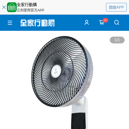
全家行動購
開啟APP
立刻使用官方APP
0
1
/
1